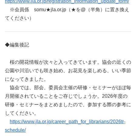
https://www.jla.or.jp/registration_information_update_form/
※会員係 somu★jla.or.jp（★を@（半角）に置き換え
てください）
◆編集後記
桜の開花情報が次々と入ってきています。協会の近くの
公園や川沿いでも咲き始め、お花見を楽しめる、いい季節
になってきました。
協会では、部会、委員会主催の研修・セミナーがほぼ毎
月開催されていることをご存じでしょうか。2026年度の
研修・セミナーをまとめましたので、参加する際の参考に
してください。
https://www.jla.or.jp/career_path_for_librarians/2026tr-
schedule/