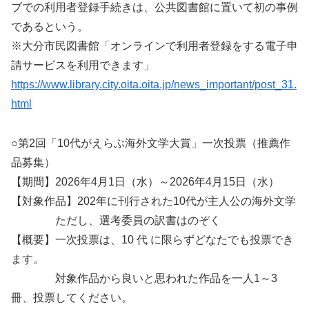
ブでの利用者登録手続きは、公共図書館に置いて初の事例
であるという。
※大分市民図書館「オンラインで利用者登録をする電子申
請サービスを利用できます」
https://www.library.city.oita.oita.jp/news_important/post_31.
html
○第2回「10代がえらぶ海外文学大賞」一次投票（推薦作
品募集）
【期間】2026年4月1日（水）～2026年4月15日（水）
【対象作品】202年に刊行された10代が主人公の海外文学
ただし、選考委員の訳書はのぞく
【概要】一次投票は、10 代 に限らずどなたでも投票でき
ます。
対象作品から良いと思われた作品を一人1～3
冊、投票してください。