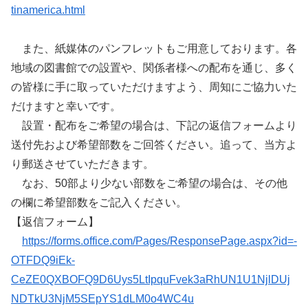
tinamerica.html
また、紙媒体のパンフレットもご用意しております。各
地域の図書館での設置や、関係者様への配布を通じ、多く
の皆様に手に取っていただけますよう、周知にご協力いた
だけますと幸いです。
設置・配布をご希望の場合は、下記の返信フォームより
送付先および希望部数をご回答ください。追って、当方よ
り郵送させていただきます。
なお、50部より少ない部数をご希望の場合は、その他
の欄に希望部数をご記入ください。
【返信フォーム】
https://forms.office.com/Pages/ResponsePage.aspx?id=-
OTFDQ9iEk-
CeZE0QXBOFQ9D6Uys5LtIpquFvek3aRhUN1U1NjlDUj
NDTkU3NjM5SEpYS1dLM0o4WC4u