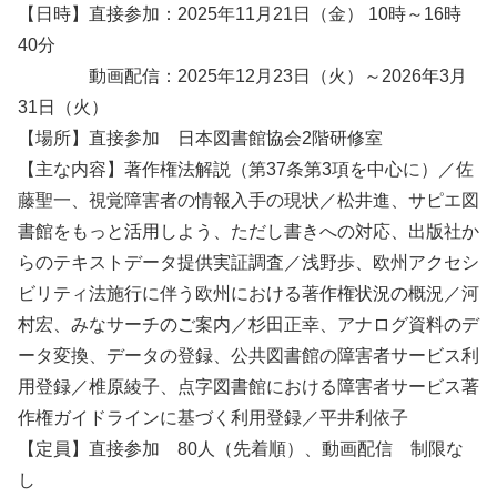
【日時】直接参加：2025年11月21日（金） 10時～16時
40分
動画配信：2025年12月23日（火）～2026年3月
31日（火）
【場所】直接参加 日本図書館協会2階研修室
【主な内容】著作権法解説（第37条第3項を中心に）／佐
藤聖一、視覚障害者の情報入手の現状／松井進、サピエ図
書館をもっと活用しよう、ただし書きへの対応、出版社か
らのテキストデータ提供実証調査／浅野歩、欧州アクセシ
ビリティ法施行に伴う欧州における著作権状況の概況／河
村宏、みなサーチのご案内／杉田正幸、アナログ資料のデ
ータ変換、データの登録、公共図書館の障害者サービス利
用登録／椎原綾子、点字図書館における障害者サービス著
作権ガイドラインに基づく利用登録／平井利依子
【定員】直接参加 80人（先着順）、動画配信 制限な
し