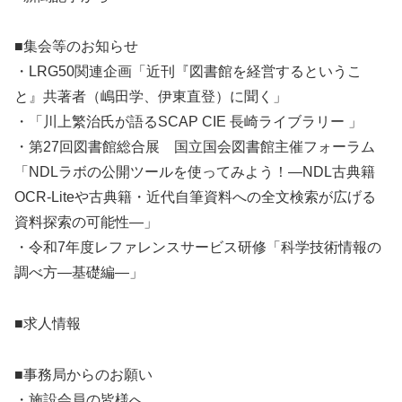
■集会等のお知らせ
・LRG50関連企画「近刊『図書館を経営するというこ
と』共著者（嶋田学、伊東直登）に聞く」
・「川上繁治氏が語るSCAP CIE 長崎ライブラリー 」
・第27回図書館総合展 国立国会図書館主催フォーラム
「NDLラボの公開ツールを使ってみよう！—NDL古典籍
OCR-Liteや古典籍・近代自筆資料への全文検索が広げる
資料探索の可能性—」
・令和7年度レファレンスサービス研修「科学技術情報の
調べ方―基礎編―」
■求人情報
■事務局からのお願い
・施設会員の皆様へ