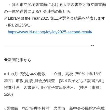
・箕面市立船場図書館における大学図書館と市立図書館
の一体的運営による社会連携の取組み
※Library of the Year 2025 第二次選考会結果を発表します
（IRI, 2025/9/1）
https://www.iri-net.org/loy/loy2025-second-result/
——————————————————————ｰｰ
◆新聞記事から
○１カ月で読む本の冊数 「０冊」高校で50％中学15％
加古川市教[育]委[員会]が調査 [第４次子どもの読書活動]
推進計画 図書館活用や電子書籍拡充へ (神戸〈東播〉
5/20)
○図書館 指定管理を検討 岩国市 新中央公民館の完成