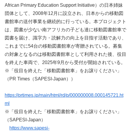
African Primary Education Support Initiative）の日本姉妹
団体として、2008年12月に設立され、日本からの移動図
書館車の送付事業を継続的に行っている。本プロジェクト
は、図書が少ない南アフリカの子ども達に移動図書館車で
図書を届け、識字力・読解力の向上を目指す活動であり、
これまでに54台の移動図書館車が寄贈されている。募集
の対象となるのは移動図書館車として利用された後、役目
を終えた車両で、2025年9月から受付が開始されている。
※「役目を終えた「移動図書館車」をお譲りください」
（PR Times（SAPESI-Japan））
https://prtimes.jp/main/html/rd/p/000000008.000145721.ht
ml
※「役目を終えた「移動図書館車」をお譲りください」
（SAPESI-Japan）
https://www.sapesi-