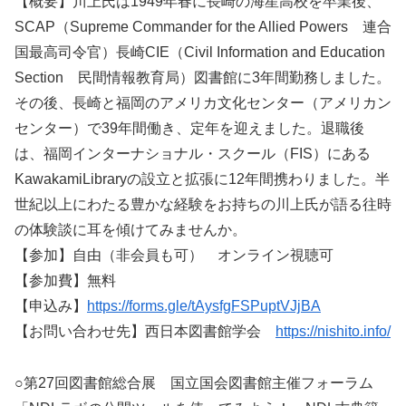
【概要】川上氏は1949年春に長崎の海星高校を卒業後、
SCAP（Supreme Commander for the Allied Powers 連合
国最高司令官）長崎CIE（Civil Information and Education
Section 民間情報教育局）図書館に3年間勤務しました。
その後、長崎と福岡のアメリカ文化センター（アメリカン
センター）で39年間働き、定年を迎えました。退職後
は、福岡インターナショナル・スクール（FIS）にある
KawakamiLibraryの設立と拡張に12年間携わりました。半
世紀以上にわたる豊かな経験をお持ちの川上氏が語る往時
の体験談に耳を傾けてみませんか。
【参加】自由（非会員も可） オンライン視聴可
【参加費】無料
【申込み】
https://forms.gle/tAysfgFSPuptVJjBA
【お問い合わせ先】西日本図書館学会
https://nishito.info/
○第27回図書館総合展 国立国会図書館主催フォーラム