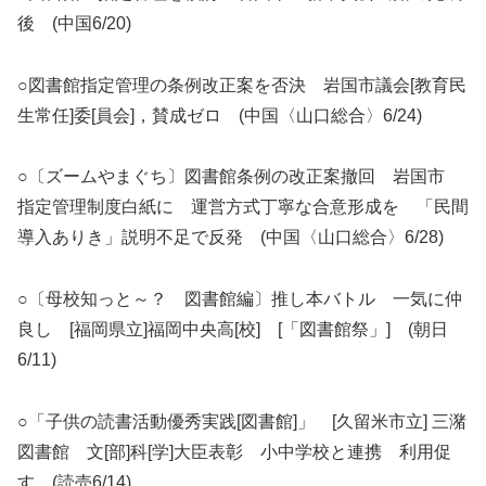
後 (中国6/20)
○図書館指定管理の条例改正案を否決 岩国市議会[教育民
生常任]委[員会]，賛成ゼロ (中国〈山口総合〉6/24)
○〔ズームやまぐち〕図書館条例の改正案撤回 岩国市
指定管理制度白紙に 運営方式丁寧な合意形成を 「民間
導入ありき」説明不足で反発 (中国〈山口総合〉6/28)
○〔母校知っと～？ 図書館編〕推し本バトル 一気に仲
良し [福岡県立]福岡中央高[校] [「図書館祭」] (朝日
6/11)
○「子供の読書活動優秀実践[図書館]」 [久留米市立] 三潴
図書館 文[部]科[学]大臣表彰 小中学校と連携 利用促
す (読売6/14)