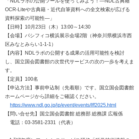
「NDLラボの公開ツールを使ってみよう！—NDL古典籍
OCR-Liteや古典籍・近代自筆資料への全文検索が広げる
資料探索の可能性—」
【日時】10月23日（木）13:00～14:30
【会場】パシフィコ横浜展示会場2階（神奈川県横浜市西
区みなとみらい1-1-1）
【内容】NDLラボの公開する成果の活用可能性を検討
し、国立国会図書館の次世代サービスの次の一歩を考えま
す。
【定員】100名
【申込方法】事前申込制（先着順）です。国立国会図書館
ホームページから詳細をご確認ください。
https://www.ndl.go.jp/jp/event/events/lff2025.html
【問い合せ先】国立国会図書館 総務部 総務課 広報係
電話：03-3581-2331（代表）