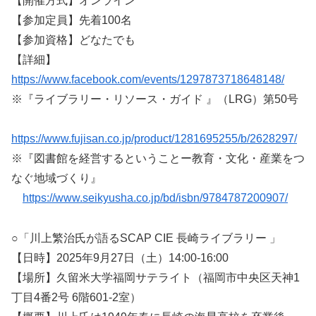
【開催方式】オンライン
【参加定員】先着100名
【参加資格】どなたでも
【詳細】
https://www.facebook.com/events/1297873718648148/
※『ライブラリー・リソース・ガイド 』（LRG）第50号
https://www.fujisan.co.jp/product/1281695255/b/2628297/
※『図書館を経営するということー教育・文化・産業をつ
なぐ地域づくり』
https://www.seikyusha.co.jp/bd/isbn/9784787200907/
○「川上繁治氏が語るSCAP CIE 長崎ライブラリー 」
【日時】2025年9月27日（土）14:00-16:00
【場所】久留米大学福岡サテライト（福岡市中央区天神1
丁目4番2号 6階601-2室）