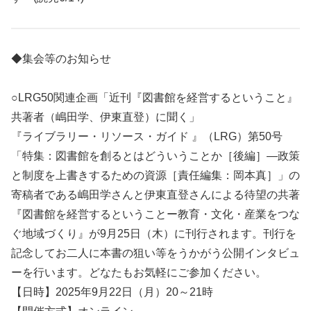
◆集会等のお知らせ
○LRG50関連企画「近刊『図書館を経営するということ』
共著者（嶋田学、伊東直登）に聞く」
『ライブラリー・リソース・ガイド 』（LRG）第50号
「特集：図書館を創るとはどういうことか［後編］―政策
と制度を上書きするための資源［責任編集：岡本真］」の
寄稿者である嶋田学さんと伊東直登さんによる待望の共著
『図書館を経営するということー教育・文化・産業をつな
ぐ地域づくり』が9月25日（木）に刊行されます。刊行を
記念してお二人に本書の狙い等をうかがう公開インタビュ
ーを行います。どなたもお気軽にご参加ください。
【日時】2025年9月22日（月）20～21時