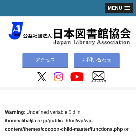
MENU
アクセス
お問い合わせ
Warning
: Undefined variable $id in
/home/jliba/jla.or.jp/public_html/wp/wp-
content/themes/cocoon-child-master/functions.php
on