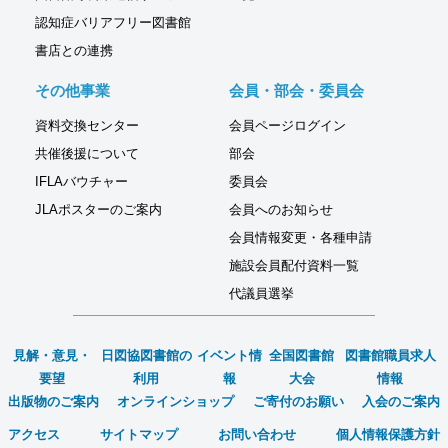
認知症バリアフリー図書館
書店との連携
その他事業
会員・部会・委員会
資料交換センター
会員ページログイン
共催後援について
部会
IFLAバウチャー
委員会
JLAポスターのご案内
会員へのお知らせ
会員情報変更・各種申請
施設会員配付資料一覧
代議員選挙
見解・意見・
日図協図書館の
イベント情
全国図書館
図書館職員求人
要望
利用
報
大会
情報
出版物のご案内
オンラインショップ
ご寄付のお願い
入会のご案内
アクセス
サイトマップ
お問い合わせ
個人情報保護方針