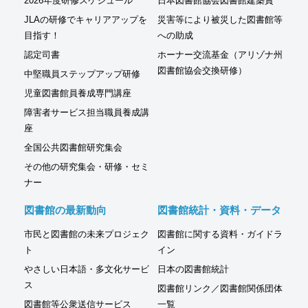
2026年度研修スケジュール
日本図書館協会図書館建築賞
JLAの研修でキャリアアップを
災害等により被災した図書館等
目指す！
への助成
認定司書
ホーナー交流基金（アリゾナ州
図書館協会交換研修）
中堅職員ステップアップ研修
児童図書館員養成専門講座
障害者サービス担当職員養成講
座
全国公共図書館研究集会
その他の研究集会・研修・セミ
ナー
図書館の最新動向
図書館統計・資料・データ
市民と図書館の未来プロジェク
図書館に関する資料・ガイドラ
ト
イン
やさしい日本語・多文化サービ
日本の図書館統計
ス
図書館リンク／図書館関係団体
図書館等公衆送信サービス
一覧