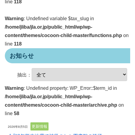
line
118
Warning
: Undefined variable $tax_slug in
/home/jliba/jla.or.jp/public_html/wp/wp-
content/themes/cocoon-child-master/functions.php
on
line
118
お知らせ
抽出：
Warning
: Undefined property: WP_Error::$term_id in
/home/jliba/jla.or.jp/public_html/wp/wp-
content/themes/cocoon-child-master/archive.php
on
line
58
更新情報
2026年8月5日