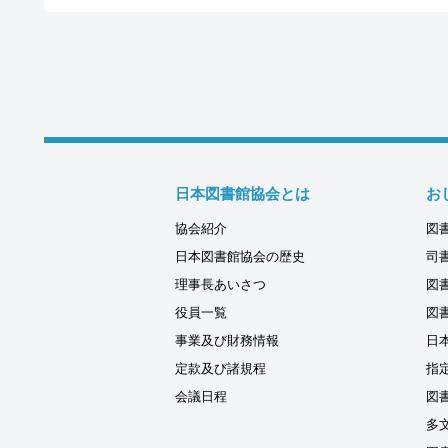
日本図書館協会とは
お
協会紹介
図
日本図書館協会の歴史
司
理事長あいさつ
図
役員一覧
図
事業及び財務情報
日
定款及び諸規程
指
会議日程
図
多