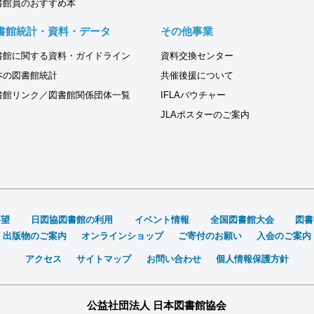
書館員のおすすめ本
書館統計・資料・データ
その他事業
書館に関する資料・ガイドライン
資料交換センター
本の図書館統計
共催後援について
書館リンク／図書館関係団体一覧
IFLAバウチャー
JLAポスターのご案内
要望
日図協図書館の利用
イベント情報
全国図書館大会
図書
出版物のご案内
オンラインショップ
ご寄付のお願い
入会のご案内
アクセス
サイトマップ
お問い合わせ
個人情報保護方針
公益社団法人 日本図書館協会