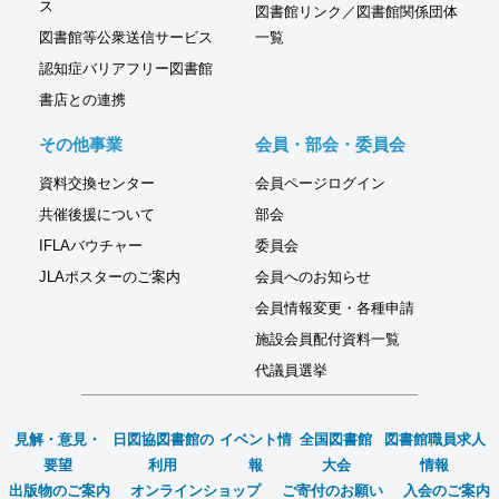
ス
図書館リンク／図書館関係団体
図書館等公衆送信サービス
一覧
認知症バリアフリー図書館
書店との連携
その他事業
会員・部会・委員会
資料交換センター
会員ページログイン
共催後援について
部会
IFLAバウチャー
委員会
JLAポスターのご案内
会員へのお知らせ
会員情報変更・各種申請
施設会員配付資料一覧
代議員選挙
見解・意見・
日図協図書館の
イベント情
全国図書館
図書館職員求人
要望
利用
報
大会
情報
出版物のご案内
オンラインショップ
ご寄付のお願い
入会のご案内