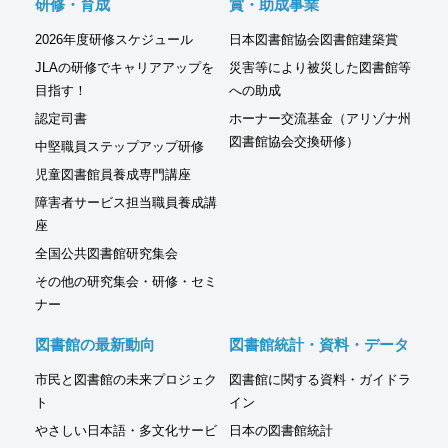
研修・育成
賞・助成事業
2026年度研修スケジュール
日本図書館協会図書館建築賞
JLAの研修でキャリアアップを
災害等により被災した図書館等
目指す！
への助成
認定司書
ホーナー交流基金（アリゾナ州
図書館協会交換研修）
中堅職員ステップアップ研修
児童図書館員養成専門講座
障害者サービス担当職員養成講
座
全国公共図書館研究集会
その他の研究集会・研修・セミ
ナー
図書館の最新動向
図書館統計・資料・データ
市民と図書館の未来プロジェク
図書館に関する資料・ガイドラ
ト
イン
やさしい日本語・多文化サービ
日本の図書館統計