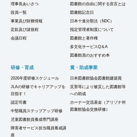
理事長あいさつ
図書館の自由に関する宣言とは
役員一覧
図書館記念日
事業及び財務情報
日本十進分類法（NDC）
定款及び諸規程
指定管理者制度について
会議日程
図書館と著作権
多文化サービスQ＆A
図書館員のおすすめ本
研修・育成
賞・助成事業
2026年度研修スケジュール
日本図書館協会図書館建築賞
JLAの研修でキャリアアップを
災害等により被災した図書館等
目指す！
への助成
認定司書
ホーナー交流基金（アリゾナ州
図書館協会交換研修）
中堅職員ステップアップ研修
児童図書館員養成専門講座
障害者サービス担当職員養成講
座