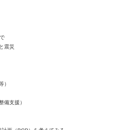
で
と震災
等）
整備支援）