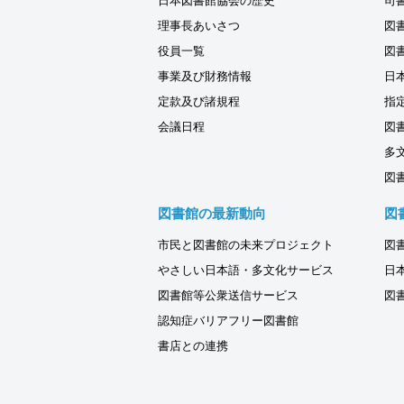
日本図書館協会の歴史
司
理事長あいさつ
図
役員一覧
図
事業及び財務情報
日
定款及び諸規程
指
会議日程
図
多
図
図書館の最新動向
図
市民と図書館の未来プロジェクト
図
やさしい日本語・多文化サービス
日
図書館等公衆送信サービス
図
認知症バリアフリー図書館
書店との連携