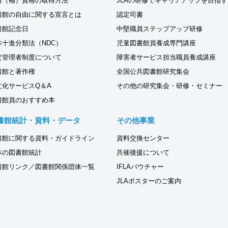
書（補）資格の取得方法
JLAの研修でキャリアアップを目指す
書館の自由に関する宣言とは
認定司書
書館記念日
中堅職員ステップアップ研修
本十進分類法（NDC）
児童図書館員養成専門講座
定管理者制度について
障害者サービス担当職員養成講座
書館と著作権
全国公共図書館研究集会
文化サービスQ＆A
その他の研究集会・研修・セミナー
書館員のおすすめ本
書館統計・資料・データ
その他事業
書館に関する資料・ガイドライン
資料交換センター
本の図書館統計
共催後援について
書館リンク／図書館関係団体一覧
IFLAバウチャー
JLAポスターのご案内