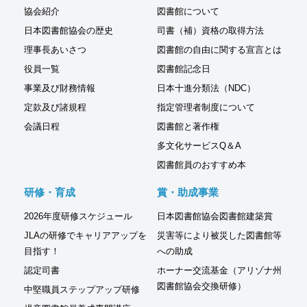
協会紹介
図書館について
日本図書館協会の歴史
司書（補）資格の取得方法
理事長あいさつ
図書館の自由に関する宣言とは
役員一覧
図書館記念日
事業及び財務情報
日本十進分類法（NDC）
定款及び諸規程
指定管理者制度について
会議日程
図書館と著作権
多文化サービスQ＆A
図書館員のおすすめ本
研修・育成
賞・助成事業
2026年度研修スケジュール
日本図書館協会図書館建築賞
JLAの研修でキャリアアップを
災害等により被災した図書館等
目指す！
への助成
認定司書
ホーナー交流基金（アリゾナ州
図書館協会交換研修）
中堅職員ステップアップ研修