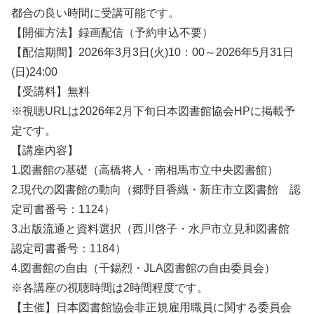
都合の良い時間に受講可能です。
【開催方法】録画配信（予約申込不要）
【配信期間】2026年3月3日(火)10：00～2026年5月31日
(日)24:00
【受講料】無料
※視聴URLは2026年2月下旬日本図書館協会HPに掲載予
定です。
【講座内容】
1.図書館の基礎（高橋将人・南相馬市立中央図書館）
2.現代の図書館の動向（郷野目香織・新庄市立図書館 認
定司書番号：1124）
3.出版流通と資料選択（西川啓子・水戸市立見和図書館
認定司書番号：1184）
4.図書館の自由（千錫烈・JLA図書館の自由委員会）
※各講座の視聴時間は2時間程度です。
【主催】日本図書館協会非正規雇用職員に関する委員会