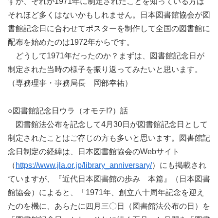
すが、それが1971年に制定されたことを知っている方は
それほど多くはないかもしれません。日本図書館協会が図
書館記念日に合わせてポスターを制作して全国の図書館に
配布を始めたのは1972年からです。
どうして1971年だったのか？まずは、図書館記念日が
制定された当時の様子を振り返ってみたいと思います。
（専務理事・事務局長 岡部幸祐）
○図書館記念日ウラ（オモテ!?）話
図書館法公布を記念して4月30日が図書館記念日として
制定されたことはご存じの方も多いと思います。図書館記
念日制定の経緯は、日本図書館協会のWebサイト
（
https://www.jla.or.jp/library_anniversary/
）にも掲載され
ていますが、『近代日本図書館の歩み 本篇』（日本図書
館協会）によると、「1971年、創立八十周年記念を迎え
たのを機に、あらたに四月三〇日（図書館法公布の日）を