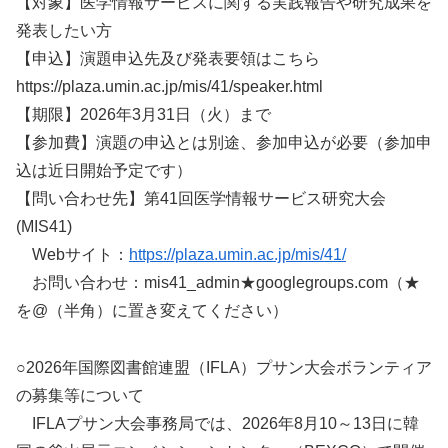
【対象】医学情報サービスに関する実践報告や研究成果を
発表したい方
【申込】演題申込先及び発表要領はこちら
https://plaza.umin.ac.jp/mis/41/speaker.html
【期限】2026年3月31日（火）まで
【参加費】演題の申込とは別途、参加申込が必要（参加申
込は近日開始予定です）
【問い合わせ先】第41回医学情報サービス研究大会
(MIS41)
Webサイト：
https://plaza.umin.ac.jp/mis/41/
お問い合わせ：mis41_admin★googlegroups.com（★
を@（半角）に置き変えてください）
○2026年国際図書館連盟（IFLA）プサン大会ボランティア
の募集等について
IFLAプサン大会事務局では、2026年8月10～13日に韓