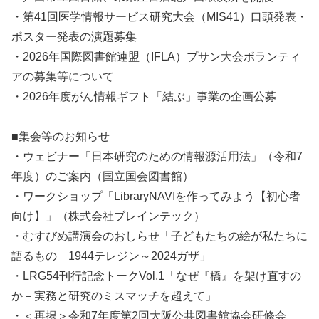
・第41回医学情報サービス研究大会（MIS41）口頭発表・
ポスター発表の演題募集
・2026年国際図書館連盟（IFLA）プサン大会ボランティ
アの募集等について
・2026年度がん情報ギフト「結ぶ」事業の企画公募
■集会等のお知らせ
・ウェビナー「日本研究のための情報源活用法」（令和7
年度）のご案内（国立国会図書館）
・ワークショップ「LibraryNAVIを作ってみよう【初心者
向け】」（株式会社ブレインテック）
・むすびめ講演会のおしらせ「子どもたちの絵が私たちに
語るもの 1944テレジン～2024ガザ」
・LRG54刊行記念トークVol.1「なぜ『橋』を架け直すの
か－実務と研究のミスマッチを超えて」
・＜再掲＞令和7年度第2回大阪公共図書館協会研修会