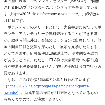
国の釜山展示コンベンションセンター（BEXCO）で開催
されるIFLAプサン大会へのボランティアを募集していま
す（https://2026.ifla.org/become-a-volunteer/）。締切は4
月14日です。
ボランティアのメリットとして、大会参加にあたってボ
ランティアのカテゴリーで無料登録することができるほ
か、勤務時間以外は、会議のセッションに出席したり、他
国の図書館員と交流を深めたり、展示を見学したりするこ
とができます。応募条件は18歳以上で、基本的な英語力
があることです。ただし、IFLA側は大会期間中の宿泊施
設や交通手段を提供しません。旅行の手配は各自で行う必
要があります。
なお、このほか参加助成の公募も行われています
（
https://2026.ifla.org/congress-participation-grants-
awards/
）。助成申請の締切が2月末日となっているもの
もありますので、ご注意ください。