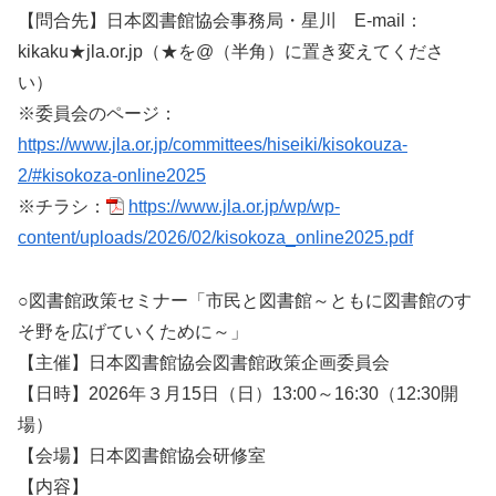
【問合先】日本図書館協会事務局・星川 E-mail：
kikaku★jla.or.jp（★を@（半角）に置き変えてくださ
い）
※委員会のページ：
https://www.jla.or.jp/committees/hiseiki/kisokouza-
2/#kisokoza-online2025
※チラシ：
https://www.jla.or.jp/wp/wp-
content/uploads/2026/02/kisokoza_online2025.pdf
○図書館政策セミナー「市民と図書館～ともに図書館のす
そ野を広げていくために～」
【主催】日本図書館協会図書館政策企画委員会
【日時】2026年３月15日（日）13:00～16:30（12:30開
場）
【会場】日本図書館協会研修室
【内容】