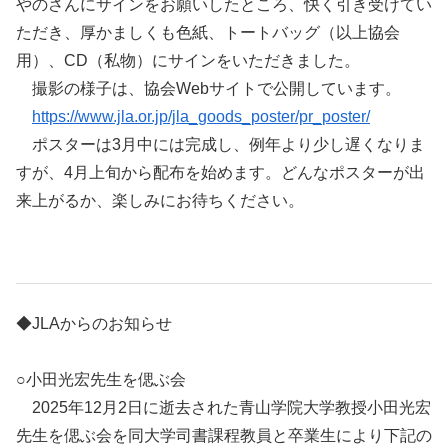
やのさんにサインをお願いしたところ、快く引き受けてい
ただき、厚かましくも色紙、トートバッグ（以上協会
用）、CD（私物）にサインをいただきました。
撮影の様子は、協会Webサイトで公開しています。
https://www.jla.or.jp/jla_goods_poster/pr_poster/
ポスターは3月中には完成し、例年より少し遅くなりま
すが、4月上旬から配布を始めます。どんなポスターが出
来上がるか、楽しみにお待ちください。
◆JLAからのお知らせ
○小田光宏先生を偲ぶ会
2025年12月2日に逝去された青山学院大学教授小田光宏
先生を偲ぶ会を同大学司書課程教員と卒業生により下記の