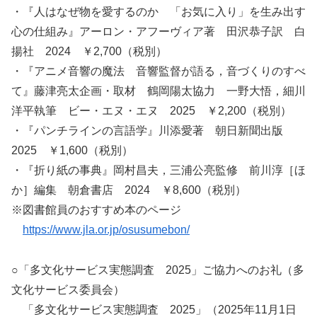
・『人はなぜ物を愛するのか 「お気に入り」を生み出す
心の仕組み』アーロン・アフーヴィア著 田沢恭子訳 白
揚社 2024 ￥2,700（税別）
・『アニメ音響の魔法 音響監督が語る，音づくりのすべ
て』藤津亮太企画・取材 鶴岡陽太協力 一野大悟，細川
洋平執筆 ビー・エヌ・エヌ 2025 ￥2,200（税別）
・『パンチラインの言語学』川添愛著 朝日新聞出版
2025 ￥1,600（税別）
・『折り紙の事典』岡村昌夫，三浦公亮監修 前川淳［ほ
か］編集 朝倉書店 2024 ￥8,600（税別）
※図書館員のおすすめ本のページ
https://www.jla.or.jp/osusumebon/
○「多文化サービス実態調査 2025」ご協力へのお礼（多
文化サービス委員会）
「多文化サービス実態調査 2025」（2025年11月1日