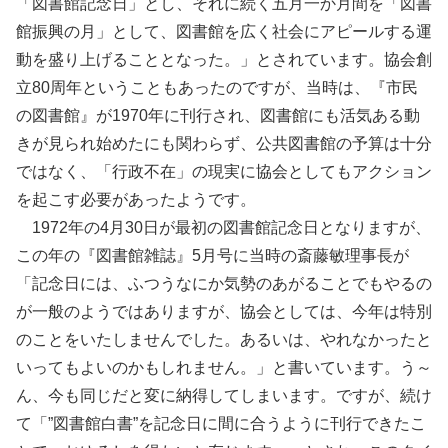
「図書館記念日」とし、それに続く五月一か月間を「図書
館振興の月」として、図書館を広く社会にアピールする運
動を盛り上げることとなった。」とされています。協会創
立80周年ということもあったのですが、当時は、『市民
の図書館』が1970年に刊行され、図書館にも活気ある動
きが見られ始めたにも関わらず、公共図書館の予算は十分
ではなく、「行政不在」の現実に協会としてもアクション
を起こす必要があったようです。
1972年の4月30日が最初の図書館記念日となりますが、
この年の『図書館雑誌』5月号に当時の斎藤敏理事長が
「記念日には、ふつうなにか気勢のあがることでもやるの
が一般のようではありますが、協会としては、今年は特別
のことをいたしませんでした。あるいは、やれなかったと
いってもよいのかもしれません。」と書いています。う～
ん、今も同じだと変に納得してしまいます。ですが、続け
て「”図書館白書”を記念日に間に合うように刊行できたこ