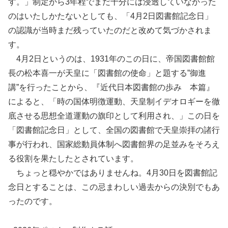
す。」制定から3年程でまだ十分には浸透していなかった
のはいたしかたないとしても、「4月2日図書館記念日」
の認識が当時まだ残っていたのだと改めて気づかされま
す。
4月2日というのは、1931年のこの日に、帝国図書館館
長の松本喜一が天皇に「図書館の使命」と題する”御進
講”を行ったことから、『近代日本図書館の歩み 本篇』
によると、「時の国体明徴運動、天皇制イデオロギーを徹
底させる思想全道運動の旗印として利用され、」この日を
「図書館記念日」として、全国の図書館で天皇崇拝の諸行
事が行われ、国家総動員体制へ図書館界の足並みをそろえ
る役割を果たしたとされています。
ちょっと穏やかではありませんね。4月30日を図書館記
念日とすることは、この忌まわしい過去からの決別でもあ
ったのです。