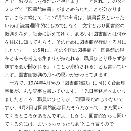
とで、おゆるしを得たいと存じます。」とされ、このタイ
ミングで『図書館白書』がまとめられたことが分かりま
す。さらに続けて「この”月”の主旨は、読書普及といった
いわば”読書週間”的なものではなく、文字どおり図書館の
振興を考え、社会に訴えてゆく、あるいは図書館とは何か
を住民に知ってもらう、そのために図書館が行動する月に
したい」「この5月に、その全国の図書館で、図書館の現
在と未来を考える集まりが持たれる、職員ひとり残らず参
加する会が開かれる」（ことが期待される）とも書いてい
ます。図書館振興の月への思いが伝わってきます。
一方で、1974年4月号の『図書館雑誌』に同じく斎藤理
事長がこんな記事を書いています。「先日事務局へまいり
ましたところ、職員のひとりが、”理事長だめじゃないで
すか、4月2日は図書館記念日だそうだがって、まだ聞い
てくるところがあるんですよ。しかも、図書館からも聞い
てくるのには、まいっちゃったなあ”とこう言うので