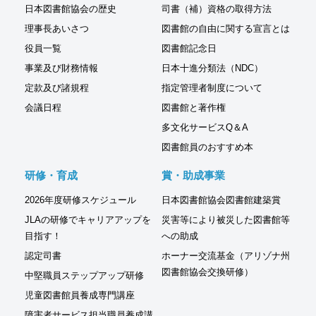
日本図書館協会の歴史
司書（補）資格の取得方法
理事長あいさつ
図書館の自由に関する宣言とは
役員一覧
図書館記念日
事業及び財務情報
日本十進分類法（NDC）
定款及び諸規程
指定管理者制度について
会議日程
図書館と著作権
多文化サービスQ＆A
図書館員のおすすめ本
研修・育成
賞・助成事業
2026年度研修スケジュール
日本図書館協会図書館建築賞
JLAの研修でキャリアアップを
災害等により被災した図書館等
目指す！
への助成
認定司書
ホーナー交流基金（アリゾナ州
図書館協会交換研修）
中堅職員ステップアップ研修
児童図書館員養成専門講座
障害者サービス担当職員養成講