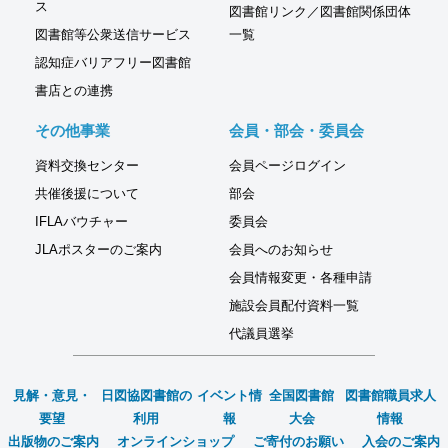
ス
図書館リンク／図書館関係団体
図書館等公衆送信サービス
一覧
認知症バリアフリー図書館
書店との連携
その他事業
会員・部会・委員会
資料交換センター
会員ページログイン
共催後援について
部会
IFLAバウチャー
委員会
JLAポスターのご案内
会員へのお知らせ
会員情報変更・各種申請
施設会員配付資料一覧
代議員選挙
見解・意見・
日図協図書館の
イベント情
全国図書館
図書館職員求人
要望
利用
報
大会
情報
出版物のご案内
オンラインショップ
ご寄付のお願い
入会のご案内