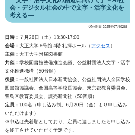
「文字・活字文化の創造に向けて」－AI社
会・デジタル社会の中で文字・活字文化を
考える―
公開日
2025年07月02日
日時：
７月26日（土）13:30-17:00
会場：
大正大学 8号館 4階 礼拝ホール（
アクセス
）
主催：
大正大学附属図書館
共催：
学校図書館整備推進会議、公益財団法人文字・活字
文化推進機構（50音順）
後援：
一般社団法人日本新聞協会、公益社団法人全国学校
図書館協議会、全国高等学校長協会、東京都教育委員会、
豊島区教育委員会、読売新聞社（50音順）
定員：
100名（申し込み制。6月20日（金）より申し込み
いただけます）
※申込は先着順としており、定員に達しましたら申し込み
を終了させていただく予定です。