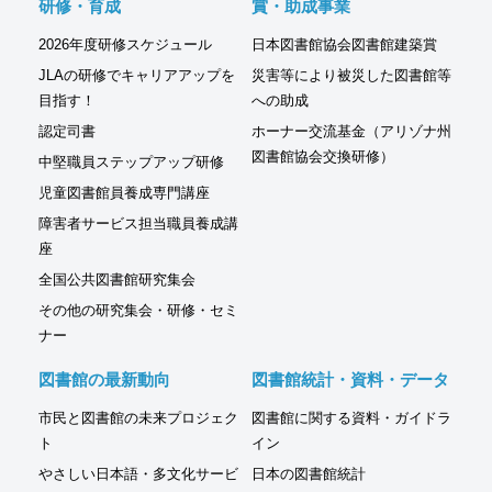
研修・育成
賞・助成事業
2026年度研修スケジュール
日本図書館協会図書館建築賞
JLAの研修でキャリアアップを
災害等により被災した図書館等
目指す！
への助成
認定司書
ホーナー交流基金（アリゾナ州
図書館協会交換研修）
中堅職員ステップアップ研修
児童図書館員養成専門講座
障害者サービス担当職員養成講
座
全国公共図書館研究集会
その他の研究集会・研修・セミ
ナー
図書館の最新動向
図書館統計・資料・データ
市民と図書館の未来プロジェク
図書館に関する資料・ガイドラ
ト
イン
やさしい日本語・多文化サービ
日本の図書館統計