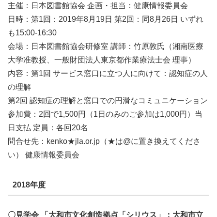
主催：日本図書館協会 企画・担当：健康情報委員会
日時：第1回：2019年8月19日 第2回：同8月26日 いずれ
も15:00-16:30
会場：日本図書館協会研修室 講師：竹原敦氏（湘南医療
大学准教授、一般財団法人東京都作業療法士会 理事）
内容：第1回 サービス窓口に立つ人に向けて：認知症の人
の理解
第2回 認知症の理解と窓口での円滑なコミュニケーション
参加費：2回で1,500円（1日のみのご参加は1,000円）当
日支払 定員：各回20名
問合せ先：kenko★jla.or.jp（★は@に置き換えてくださ
い） 健康情報委員会
2018年度
〇見学会 「大和市文化創造拠点「シリウス」：大和市立