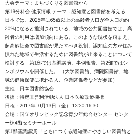
大会テーマ：まちづくりを図書館から
第18分科会 健康情報 テーマ：認知症と図書館を考える
日本では、2025年に65歳以上の高齢者人口が全人口の約
30%になると推測されている。地域の公共図書館では、高
齢者の利用は増加傾向にある。このような現状を踏まえ、
超高齢社会で図書館が果たすべき役割、認知症の方が住み
慣れた地域で生活するために図書館が出来ることについて
検討する。第1部では基調講演、事例報告、第2部ではシ
ンポジウムを開催した。 （大学図書館、病院図書館、地
域の健康保健に携わる人、企業関係者などが参加）。
主催：日本図書館協会
後援：特定非営利活動法人 日本医療政策機構
日程：2017年10月13日（金） 13:30-16:30
会場：国立オリンピック記念青少年総合センター センタ
ー棟4階セミナーホール
第1部基調講演 「ともにつくる認知症にやさしい図書館と