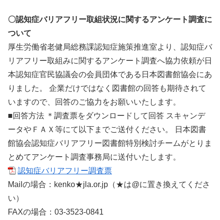
〇認知症バリアフリー取組状況に関するアンケート調査に
ついて
厚生労働省老健局総務課認知症施策推進室より、認知症バ
リアフリー取組みに関するアンケート調査へ協力依頼が日
本認知症官民協議会の会員団体である日本図書館協会にあ
りました。 企業だけではなく図書館の回答も期待されて
いますので、回答のご協力をお願いいたします。
■回答方法 ＊調査票をダウンロードして回答 スキャンデ
ータやＦＡＸ等にて以下までご送付ください。 日本図書
館協会認知症バリアフリー図書館特別検討チームがとりま
とめてアンケート調査事務局に送付いたします。
認知症バリアフリー調査票
Mailの場合：kenko★jla.or.jp（★は@に置き換えてくださ
い）
FAXの場合：03-3523-0841