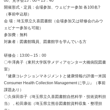
00、見学会15：00～15：40
開催形式・定員：会場参加、ウェビナー参加 各100名?
（事前申込順）
会 場：埼玉県立久喜図書館（会場参加又は研修会のみウ
ェビナー参加も可能）
参加費：無料
対象者：図書館職員、図書館学を学んでいる方
研修会：13:00～15：00
〇牛澤典子（東邦大学医学メディアセンター大橋病院図書
室）
『健康コレクションマネジメントと健康情報の評価一米国
Consumer Health Collection Management に学ぶ』（事前
課題あり）
〇久保田崇子（埼玉県立久喜図書館自然科学・技術資料担
当），松田康佑（埼玉県立熊谷図書館資料収集・整理担