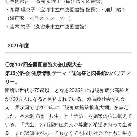
◇事例報告 ・高麗 友理子（白河市立図書館）
・永尾 理恵子（宝塚市立中央図書館 館長）・細川 貂々
（漫画家・イラストレーター）
・宮本 悠子（久留米市立中央図書館）
2021年度
〇第107回全国図書館大会山梨大会
第15分科会 健康情報 テーマ「認知症と図書館のバリアフ
リー」
団塊の世代が75歳以上となる2025年には認知症の高齢者
が700万人になると見込まれている。超高齢社会をむか
え、我が国では2019年に「認知症施策推進大綱」を策定
した。本大綱では「共生」と「予防」を施策の柱に据えて
いる。「共生」とは認知症の人が尊厳と希望を持って生き
る、また認知症があってもなくても同じ社会でともに生き