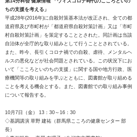
第14分科会 健康情報 「ウィズコロナ時代のこころといの
ちの支援を考える」
平成28年(2016年)に自殺対策基本法が改正され、全ての都
道府県及び市町村が「都道府県自殺対策計画」又は「市町
村自殺対策計画」を策定することとされた。同計画は当該
自治体が全庁的な取り組みとして行うこととされている。
また、昨今、長引くコロナ禍での自殺、虐待、メンタルヘ
ルスの悪化などが社会問題とされている。この状況下にお
いて「こころといのちの支援」に関する国や地方行政、医
療機関等の取り組みを学ぶとともに、図書館が取り組める
ことを考える機会とする。また、図書館での取り組み事例
について報告する。
10月7日（金） 13：30～16：30
◇基調講演 草野 建祐（群馬県こころの健康センター 部
長）