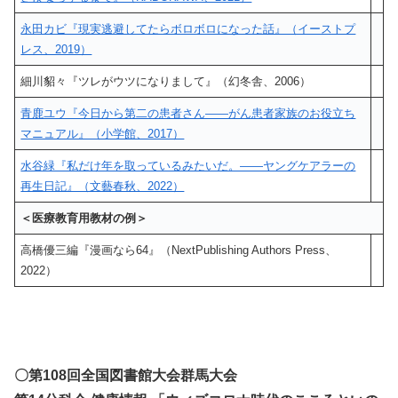
永田カビ『現実逃避してたらボロボロになった話』（イーストプ
レス、2019）
細川貂々『ツレがウツになりまして』（幻冬舎、2006）
青鹿ユウ『今日から第二の患者さん――がん患者家族のお役立ち
マニュアル』（小学館、2017）
水谷緑『私だけ年を取っているみたいだ。――ヤングケアラーの
再生日記』（文藝春秋、2022）
＜医療教育用教材の例＞
高橋優三編『漫画なら64』（NextPublishing Authors Press、
2022）
〇第108回全国図書館大会群馬大会