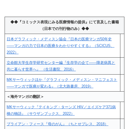
◆◆『コミックス表現にみる医療情報の提供』にて言及した書籍
（日本での刊行物のみ）◆◆
日本グラフィック・メディスン協会『日本の医療マンガ50年史
――マンガの力で日本の医療をわかりやすくする』（SCICUS、
2022）
立命館大学生存学研究センター編『生存学の企て――障老病異と
共に暮らす世界へ』 （生活書院、2016）
MKサーウィックほか『グラフィック・メディスン・マニフェスト
――マンガで医療が変わる』（北大路書房、2019）
＜海外マンガの翻訳＞
MKサーウィック『テイキング・ターンズ HIV／エイズケア371病
棟の物語』（サウザンブックス、2022）
ブライアン・フィース『母のがん』（ちとせプレス、2018）