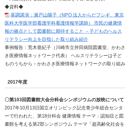
◆資料◆
基調講演：瀬戸山陽子（NPO 法人からだフシギ、東京
医科大学医学部看護学科看護情報学講師） 市民の健康情
報の拠点として図書館に期待すること －子どものヘルス
リテラシー向上を目指した取り組み紹介
事例報告：荒木亜紀子（川崎市立井田病院図書室、かわさ
き医療情報ネットワーク代表） ヘルスリテラシーは子ど
ものうちから－かわさき医療情報ネットワークの取り組み
2017年度
〇第103回図書館大会分科会シンポジウムの放映について
2017年10月13日国立オリンピック記念青少年総合センタ
ーで行われた、第18分科会 健康情報 テーマ：認知症と図
書館を考える第2部シンポジウム テーマ「超高齢化社会を