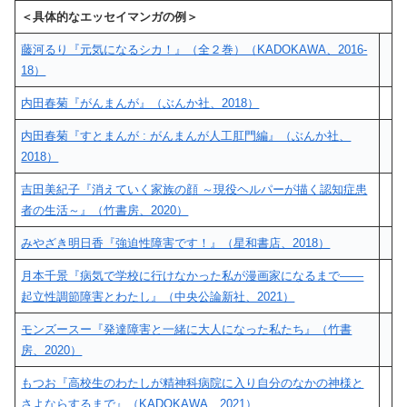
＜具体的なエッセイマンガの例＞
藤河るり『元気になるシカ！』（全２巻）（KADOKAWA、2016-
18）
内田春菊『がんまんが』（ぶんか社、2018）
内田春菊『すとまんが : がんまんが人工肛門編』（ぶんか社、
2018）
吉田美紀子『消えていく家族の顔 ～現役ヘルパーが描く認知症患
者の生活～』（竹書房、2020）
みやざき明日香『強迫性障害です！』（星和書店、2018）
月本千景『病気で学校に行けなかった私が漫画家になるまで――
起立性調節障害とわたし』（中央公論新社、2021）
モンズースー『発達障害と一緒に大人になった私たち』（竹書
房、2020）
もつお『高校生のわたしが精神科病院に入り自分のなかの神様と
さよならするまで』（KADOKAWA、2021）