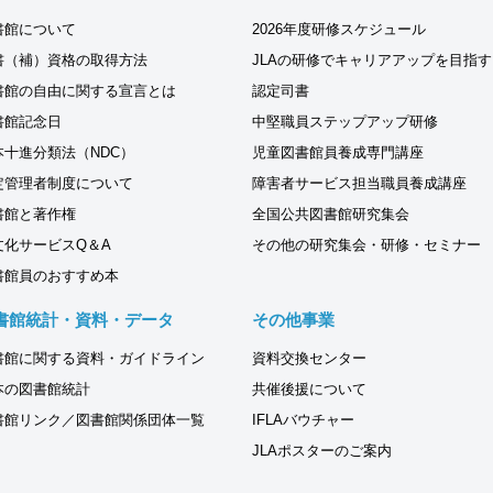
書館について
2026年度研修スケジュール
書（補）資格の取得方法
JLAの研修でキャリアアップを目指す
書館の自由に関する宣言とは
認定司書
書館記念日
中堅職員ステップアップ研修
本十進分類法（NDC）
児童図書館員養成専門講座
定管理者制度について
障害者サービス担当職員養成講座
書館と著作権
全国公共図書館研究集会
文化サービスQ＆A
その他の研究集会・研修・セミナー
書館員のおすすめ本
書館統計・資料・データ
その他事業
書館に関する資料・ガイドライン
資料交換センター
本の図書館統計
共催後援について
書館リンク／図書館関係団体一覧
IFLAバウチャー
JLAポスターのご案内