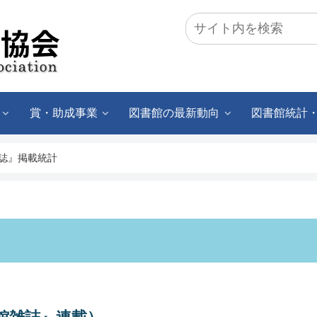
賞・助成事業
図書館の最新動向
図書館統計
誌』掲載統計