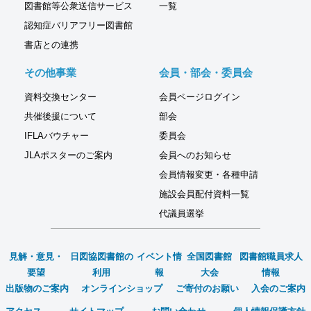
図書館等公衆送信サービス
一覧
認知症バリアフリー図書館
書店との連携
その他事業
会員・部会・委員会
資料交換センター
会員ページログイン
共催後援について
部会
IFLAバウチャー
委員会
JLAポスターのご案内
会員へのお知らせ
会員情報変更・各種申請
施設会員配付資料一覧
代議員選挙
見解・意見・
日図協図書館の
イベント情
全国図書館
図書館職員求人
要望
利用
報
大会
情報
出版物のご案内
オンラインショップ
ご寄付のお願い
入会のご案内