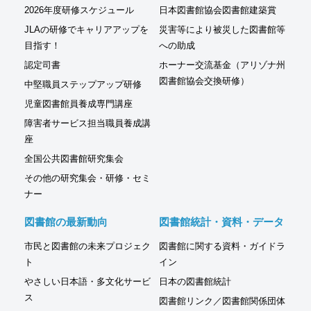
2026年度研修スケジュール
日本図書館協会図書館建築賞
JLAの研修でキャリアアップを
災害等により被災した図書館等
目指す！
への助成
認定司書
ホーナー交流基金（アリゾナ州
図書館協会交換研修）
中堅職員ステップアップ研修
児童図書館員養成専門講座
障害者サービス担当職員養成講
座
全国公共図書館研究集会
その他の研究集会・研修・セミ
ナー
図書館の最新動向
図書館統計・資料・データ
市民と図書館の未来プロジェク
図書館に関する資料・ガイドラ
ト
イン
やさしい日本語・多文化サービ
日本の図書館統計
ス
図書館リンク／図書館関係団体