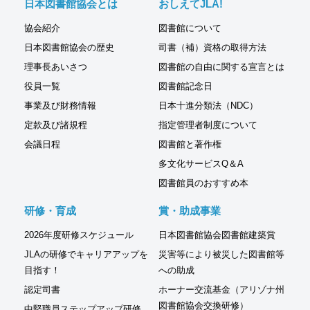
日本図書館協会とは
おしえてJLA!
協会紹介
図書館について
日本図書館協会の歴史
司書（補）資格の取得方法
理事長あいさつ
図書館の自由に関する宣言とは
役員一覧
図書館記念日
事業及び財務情報
日本十進分類法（NDC）
定款及び諸規程
指定管理者制度について
会議日程
図書館と著作権
多文化サービスQ＆A
図書館員のおすすめ本
研修・育成
賞・助成事業
2026年度研修スケジュール
日本図書館協会図書館建築賞
JLAの研修でキャリアアップを
災害等により被災した図書館等
目指す！
への助成
認定司書
ホーナー交流基金（アリゾナ州
図書館協会交換研修）
中堅職員ステップアップ研修