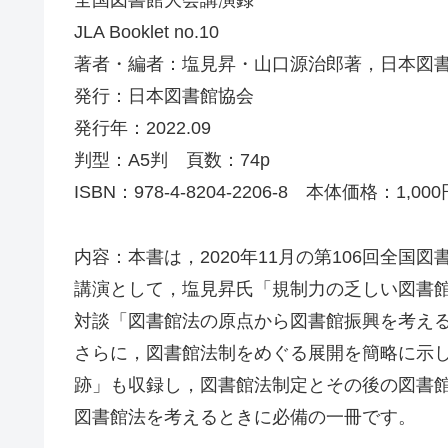
全国図書館大会講演録
JLA Booklet no.10
著者・編者：塩見昇・山口源治郎著，日本図
発行：日本図書館協会
発行年：2022.09
判型：A5判 頁数：74p
ISBN：978-4-8204-2206-8 本体価格：1,000
内容：本書は，2020年11月の第106回全
講演として，塩見昇氏「規制力の乏しい図書
対談「図書館法の原点から図書館振興を考え
さらに，図書館法制をめぐる展開を簡略に示
跡」も収録し，図書館法制定とその後の図書
図書館法を考えるときに必備の一冊です。