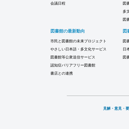
会議日程
図
多
図
図書館の最新動向
図
市民と図書館の未来プロジェクト
図
やさしい日本語・多文化サービス
日
図書館等公衆送信サービス
図
認知症バリアフリー図書館
書店との連携
見解・意見・