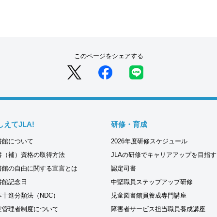
このページをシェアする
しえてJLA!
研修・育成
書館について
2026年度研修スケジュール
書（補）資格の取得方法
JLAの研修でキャリアアップを目指す
書館の自由に関する宣言とは
認定司書
書館記念日
中堅職員ステップアップ研修
本十進分類法（NDC）
児童図書館員養成専門講座
定管理者制度について
障害者サービス担当職員養成講座