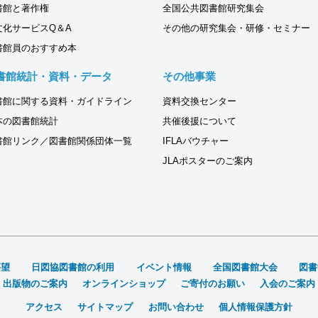
書館と著作権
全国公共図書館研究集会
文化サービスQ＆A
その他の研究集会・研修・セミナー
書館員のおすすめ本
書館統計・資料・データ
その他事業
書館に関する資料・ガイドライン
資料交換センター
本の図書館統計
共催後援について
書館リンク／図書館関係団体一覧
IFLAバウチャー
JLAポスターのご案内
要望
日図協図書館の利用
イベント情報
全国図書館大会
図書
出版物のご案内
オンラインショップ
ご寄付のお願い
入会のご案内
アクセス
サイトマップ
お問い合わせ
個人情報保護方針