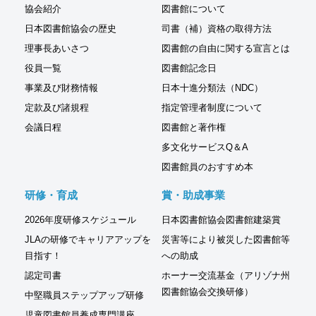
協会紹介
図書館について
日本図書館協会の歴史
司書（補）資格の取得方法
理事長あいさつ
図書館の自由に関する宣言とは
役員一覧
図書館記念日
事業及び財務情報
日本十進分類法（NDC）
定款及び諸規程
指定管理者制度について
会議日程
図書館と著作権
多文化サービスQ＆A
図書館員のおすすめ本
研修・育成
賞・助成事業
2026年度研修スケジュール
日本図書館協会図書館建築賞
JLAの研修でキャリアアップを
災害等により被災した図書館等
目指す！
への助成
認定司書
ホーナー交流基金（アリゾナ州
図書館協会交換研修）
中堅職員ステップアップ研修
児童図書館員養成専門講座