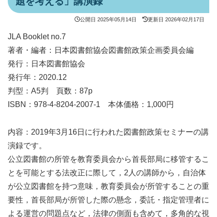
題を考える」講演録
公開日
2025年05月14日
更新日
2026年02月17日
JLA Booklet no.7
著者・編者：日本図書館協会図書館政策企画委員会編
発行：日本図書館協会
発行年：2020.12
判型：A5判 頁数：87p
ISBN：978-4-8204-2007-1 本体価格：1,000円
内容：2019年3月16日に行われた図書館政策セミナーの講
演録です。
公立図書館の所管を教育委員会から首長部局に移管するこ
とを可能とする法改正に際して，2人の講師から，自治体
が公立図書館を持つ意味，教育委員会が所管することの重
要性，首長部局が所管した際の懸念，委託・指定管理者に
よる運営の問題点など，法律の側面も含めて，多角的な視