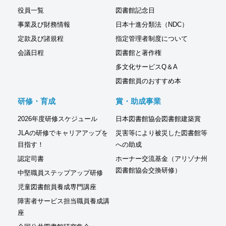
役員一覧
図書館記念日
事業及び財務情報
日本十進分類法（NDC）
定款及び諸規程
指定管理者制度について
会議日程
図書館と著作権
多文化サービスQ＆A
図書館員のおすすめ本
研修・育成
賞・助成事業
2026年度研修スケジュール
日本図書館協会図書館建築賞
JLAの研修でキャリアアップを
災害等により被災した図書館等
目指す！
への助成
認定司書
ホーナー交流基金（アリゾナ州
図書館協会交換研修）
中堅職員ステップアップ研修
児童図書館員養成専門講座
障害者サービス担当職員養成講
座