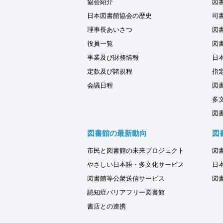
協会紹介
図
日本図書館協会の歴史
司
理事長あいさつ
図
役員一覧
図
事業及び財務情報
日
定款及び諸規程
指
会議日程
図
多
図
図書館の最新動向
図
市民と図書館の未来プロジェクト
図
やさしい日本語・多文化サービス
日
図書館等公衆送信サービス
図
認知症バリアフリー図書館
書店との連携