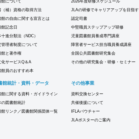
書館について
2026年度研修スケジュール
書（補）資格の取得方法
JLAの研修でキャリアアップを目指す
書館の自由に関する宣言とは
認定司書
書館記念日
中堅職員ステップアップ研修
本十進分類法（NDC）
児童図書館員養成専門講座
定管理者制度について
障害者サービス担当職員養成講座
書館と著作権
全国公共図書館研究集会
文化サービスQ＆A
その他の研究集会・研修・セミナー
書館員のおすすめ本
書館統計・資料・データ
その他事業
書館に関する資料・ガイドライン
資料交換センター
本の図書館統計
共催後援について
書館リンク／図書館関係団体一覧
IFLAバウチャー
JLAポスターのご案内