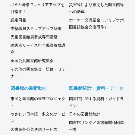
JLAの研修でキャリアアップを
災害等により被災した図書館等
目指す！
への助成
認定司書
ホーナー交流基金（アリゾナ州
図書館協会交換研修）
中堅職員ステップアップ研修
児童図書館員養成専門講座
障害者サービス担当職員養成講
座
全国公共図書館研究集会
その他の研究集会・研修・セミ
ナー
図書館の最新動向
図書館統計・資料・データ
市民と図書館の未来プロジェク
図書館に関する資料・ガイドラ
ト
イン
やさしい日本語・多文化サービ
日本の図書館統計
ス
図書館リンク／図書館関係団体
図書館等公衆送信サービス
一覧