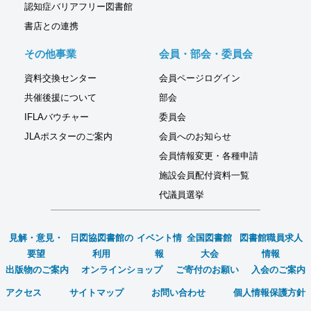
認知症バリアフリー図書館
書店との連携
その他事業
会員・部会・委員会
資料交換センター
会員ページログイン
共催後援について
部会
IFLAバウチャー
委員会
JLAポスターのご案内
会員へのお知らせ
会員情報変更・各種申請
施設会員配付資料一覧
代議員選挙
見解・意見・
日図協図書館の
イベント情
全国図書館
図書館職員求人
要望
利用
報
大会
情報
出版物のご案内
オンラインショップ
ご寄付のお願い
入会のご案内
アクセス
サイトマップ
お問い合わせ
個人情報保護方針