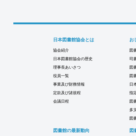
日本図書館協会とは
お
協会紹介
図
日本図書館協会の歴史
司
理事長あいさつ
図
役員一覧
図
事業及び財務情報
日
定款及び諸規程
指
会議日程
図
多
図
図書館の最新動向
図