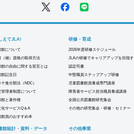
しえてJLA!
研修・育成
書館について
2026年度研修スケジュール
書（補）資格の取得方法
JLAの研修でキャリアアップを目指す
書館の自由に関する宣言とは
認定司書
書館記念日
中堅職員ステップアップ研修
本十進分類法（NDC）
児童図書館員養成専門講座
定管理者制度について
障害者サービス担当職員養成講座
書館と著作権
全国公共図書館研究集会
文化サービスQ＆A
その他の研究集会・研修・セミナー
書館員のおすすめ本
書館統計・資料・データ
その他事業