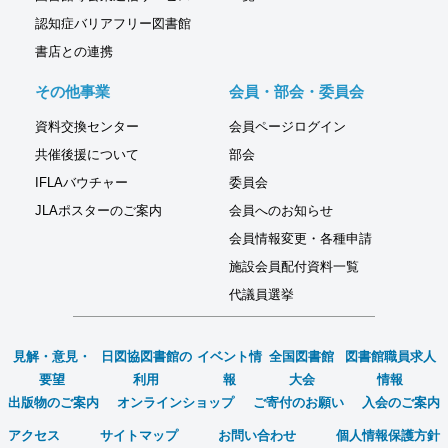
認知症バリアフリー図書館
書店との連携
その他事業
会員・部会・委員会
資料交換センター
会員ページログイン
共催後援について
部会
IFLAバウチャー
委員会
JLAポスターのご案内
会員へのお知らせ
会員情報変更・各種申請
施設会員配付資料一覧
代議員選挙
見解・意見・
日図協図書館の
イベント情
全国図書館
図書館職員求人
要望
利用
報
大会
情報
出版物のご案内
オンラインショップ
ご寄付のお願い
入会のご案内
アクセス
サイトマップ
お問い合わせ
個人情報保護方針