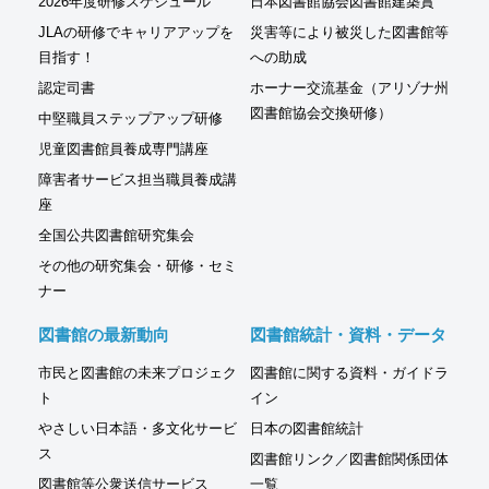
2026年度研修スケジュール
日本図書館協会図書館建築賞
JLAの研修でキャリアアップを
災害等により被災した図書館等
目指す！
への助成
認定司書
ホーナー交流基金（アリゾナ州
図書館協会交換研修）
中堅職員ステップアップ研修
児童図書館員養成専門講座
障害者サービス担当職員養成講
座
全国公共図書館研究集会
その他の研究集会・研修・セミ
ナー
図書館の最新動向
図書館統計・資料・データ
市民と図書館の未来プロジェク
図書館に関する資料・ガイドラ
ト
イン
やさしい日本語・多文化サービ
日本の図書館統計
ス
図書館リンク／図書館関係団体
図書館等公衆送信サービス
一覧