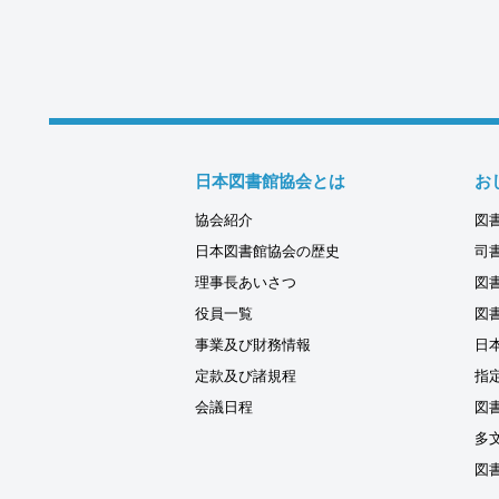
日本図書館協会とは
お
協会紹介
図
日本図書館協会の歴史
司
理事長あいさつ
図
役員一覧
図
事業及び財務情報
日
定款及び諸規程
指
会議日程
図
多
図