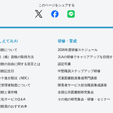
このページをシェアする
しえてJLA!
研修・育成
書館について
2026年度研修スケジュール
書（補）資格の取得方法
JLAの研修でキャリアアップを目指す
書館の自由に関する宣言とは
認定司書
書館記念日
中堅職員ステップアップ研修
本十進分類法（NDC）
児童図書館員養成専門講座
定管理者制度について
障害者サービス担当職員養成講座
書館と著作権
全国公共図書館研究集会
文化サービスQ＆A
その他の研究集会・研修・セミナー
書館員のおすすめ本