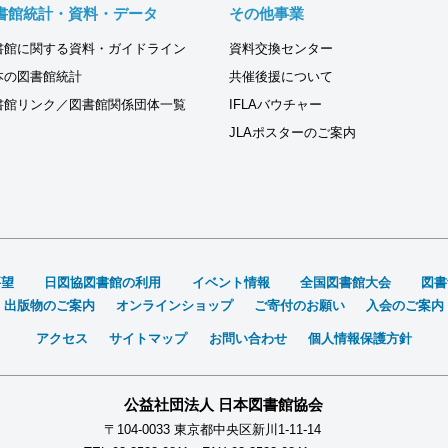
書館統計・資料・データ
その他事業
書館に関する資料・ガイドライン
資料交換センター
本の図書館統計
共催後援について
書館リンク／図書館関係団体一覧
IFLAバウチャー
JLAポスターのご案内
要望
日図協図書館の利用
イベント情報
全国図書館大会
図書
出版物のご案内
オンラインショップ
ご寄付のお願い
入会のご案内
アクセス
サイトマップ
お問い合わせ
個人情報保護方針
公益社団法人 日本図書館協会
〒104-0033 東京都中央区新川1-11-14