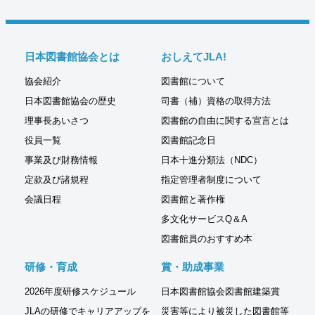
日本図書館協会とは
おしえてJLA!
協会紹介
図書館について
日本図書館協会の歴史
司書（補）資格の取得方法
理事長あいさつ
図書館の自由に関する宣言とは
役員一覧
図書館記念日
事業及び財務情報
日本十進分類法（NDC）
定款及び諸規程
指定管理者制度について
会議日程
図書館と著作権
多文化サービスQ＆A
図書館員のおすすめ本
研修・育成
賞・助成事業
2026年度研修スケジュール
日本図書館協会図書館建築賞
JLAの研修でキャリアアップを
災害等により被災した図書館等