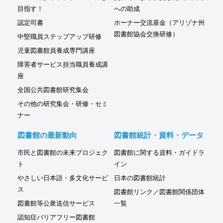
目指す！
への助成
認定司書
ホーナー交流基金（アリゾナ州
図書館協会交換研修）
中堅職員ステップアップ研修
児童図書館員養成専門講座
障害者サービス担当職員養成講
座
全国公共図書館研究集会
その他の研究集会・研修・セミ
ナー
図書館の最新動向
図書館統計・資料・データ
市民と図書館の未来プロジェク
図書館に関する資料・ガイドラ
ト
イン
やさしい日本語・多文化サービ
日本の図書館統計
ス
図書館リンク／図書館関係団体
図書館等公衆送信サービス
一覧
認知症バリアフリー図書館