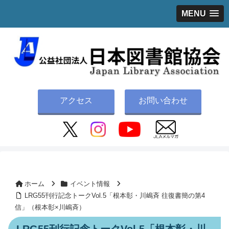
MENU
アクセス
お問い合わせ
ホーム
イベント情報
LRG55刊行記念トークVol.5「根本彰・川嶋斉 往復書簡の第4
信」（根本彰×川嶋斉）