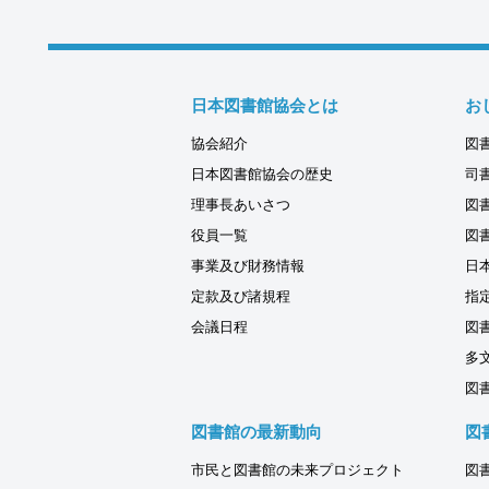
日本図書館協会とは
お
協会紹介
図
日本図書館協会の歴史
司
理事長あいさつ
図
役員一覧
図
事業及び財務情報
日
定款及び諸規程
指
会議日程
図
多
図
図書館の最新動向
図
市民と図書館の未来プロジェクト
図