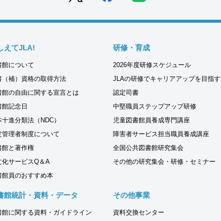
しえてJLA!
研修・育成
書館について
2026年度研修スケジュール
書（補）資格の取得方法
JLAの研修でキャリアアップを目指す
書館の自由に関する宣言とは
認定司書
書館記念日
中堅職員ステップアップ研修
本十進分類法（NDC）
児童図書館員養成専門講座
定管理者制度について
障害者サービス担当職員養成講座
書館と著作権
全国公共図書館研究集会
文化サービスQ＆A
その他の研究集会・研修・セミナー
書館員のおすすめ本
書館統計・資料・データ
その他事業
書館に関する資料・ガイドライン
資料交換センター