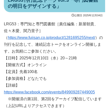
LRG53刊行記念トークVol.3「専門図書館
の明日をデザインする」
公開日
2025年12月04日
LRG53：専門知と専門図書館［責任編集：新屋朝貴、
佐々木愛、関乃里子］
（
https://www.fujisan.co.jp/product/1281695255/next/
）の
刊行を記念して、連続記念トークをオンライン開催しま
す。お気軽にご参加ください。
【日時】2025年12月10日（水）20～21時
【開催方式】オンライン
【定員】先着100名
【参加資格】どなたでも
【詳細】
https://www.facebook.com/events/849909287449005
※開催済の第1回、第2回をアーカイブ配信しています
（上記URLよりアクセスできます）