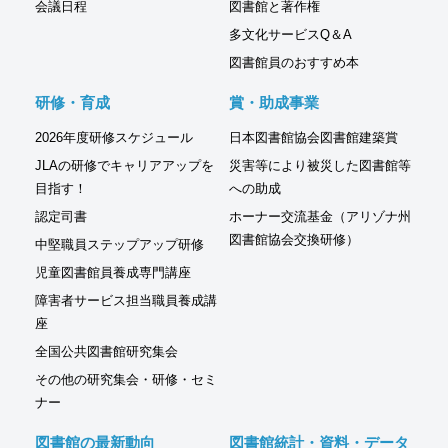
会議日程
図書館と著作権
多文化サービスQ＆A
図書館員のおすすめ本
研修・育成
賞・助成事業
2026年度研修スケジュール
日本図書館協会図書館建築賞
JLAの研修でキャリアアップを
災害等により被災した図書館等
目指す！
への助成
認定司書
ホーナー交流基金（アリゾナ州
図書館協会交換研修）
中堅職員ステップアップ研修
児童図書館員養成専門講座
障害者サービス担当職員養成講
座
全国公共図書館研究集会
その他の研究集会・研修・セミ
ナー
図書館の最新動向
図書館統計・資料・データ