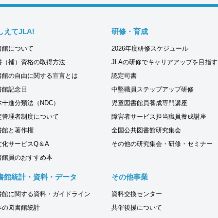
しえてJLA!
研修・育成
書館について
2026年度研修スケジュール
書（補）資格の取得方法
JLAの研修でキャリアアップを目指す
書館の自由に関する宣言とは
認定司書
書館記念日
中堅職員ステップアップ研修
本十進分類法（NDC）
児童図書館員養成専門講座
定管理者制度について
障害者サービス担当職員養成講座
書館と著作権
全国公共図書館研究集会
文化サービスQ＆A
その他の研究集会・研修・セミナー
書館員のおすすめ本
書館統計・資料・データ
その他事業
書館に関する資料・ガイドライン
資料交換センター
本の図書館統計
共催後援について