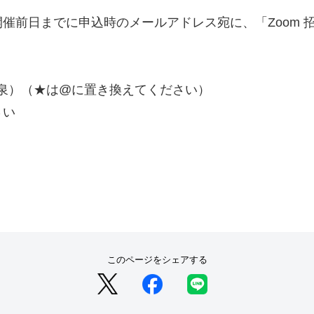
前日までに申込時のメールアドレス宛に、「Zoom 招
e.jp（奥泉）（★は@に置き換えてください）
ださい
このページをシェアする