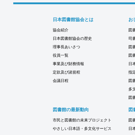
日本図書館協会とは
お
協会紹介
図
日本図書館協会の歴史
司
理事長あいさつ
図
役員一覧
図
事業及び財務情報
日
定款及び諸規程
指
会議日程
図
多
図
図書館の最新動向
図
市民と図書館の未来プロジェクト
図
やさしい日本語・多文化サービス
日