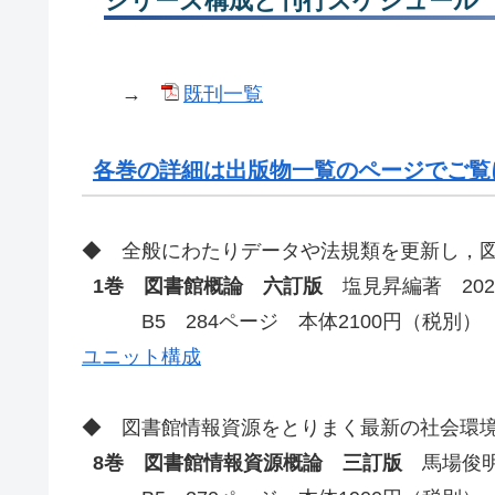
シリーズ構成と刊行スケジュール
→
既刊一覧
各巻の詳細は出版物一覧のページでご覧
◆ 全般にわたりデータや法規類を更新し，
1巻 図書館概論 六訂版
塩見昇編著 202
B5 284ページ 本体2100円（税別）
ユニット構成
◆ 図書館情報資源をとりまく最新の社会環
8巻 図書館情報資源概論 三訂版
馬場俊明編