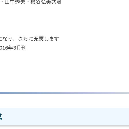
・山中秀夫・横谷弘美共著
トになり、さらに充実します
16年3月刊
）
成