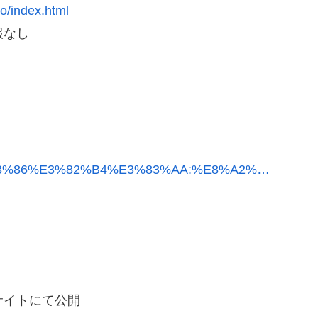
yo/index.html
報なし
%E3%83%86%E3%82%B4%E3%83%AA:%E8%A2%…
サイトにて公開