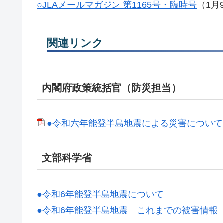
○JLAメールマガジン 第1165号・臨時号
（1月
関連リンク
内閣府政策統括官（防災担当）
●令和六年能登半島地震による災害につい
文部科学省
●令和6年能登半島地震について
●令和6年能登半島地震 これまでの被害情報