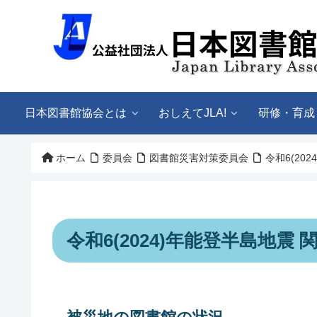
日本図書館協会とは
おしえてJLA!
研修・育成
ホーム
委員会
図書館災害対策委員会
令和6(20
令和6(2024)年能登半島地震 