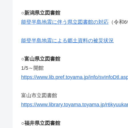
○新潟県立図書館
能登半島地震に伴う県立図書館の対応
（令和6
能登半島地震による郷土資料の被災状況
○富山県立図書館
1/5～開館
https://www.lib.pref.toyama.jp/info/svInfoDtl.
富山市立図書館
https://www.library.toyama.toyama.jp/r6kyuuka
○福井県立図書館