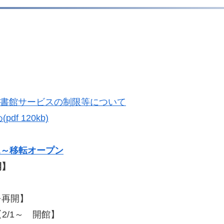
図書館サービスの制限等について
 120kb)
1～移転オープン
開】
を再開】
【2/1～ 開館】