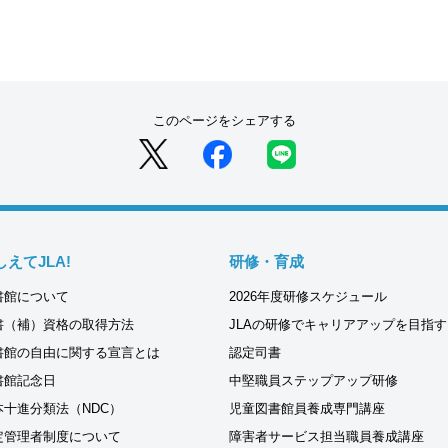
このページをシェアする
しえてJLA!
研修・育成
書館について
2026年度研修スケジュール
書（補）資格の取得方法
JLAの研修でキャリアアップを目指す
書館の自由に関する宣言とは
認定司書
書館記念日
中堅職員ステップアップ研修
本十進分類法（NDC）
児童図書館員養成専門講座
定管理者制度について
障害者サービス担当職員養成講座