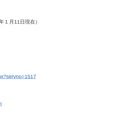
年１月11日現在）
aspx?servno=1517
n