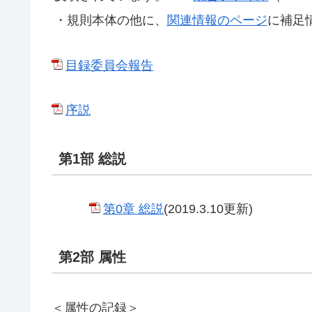
・規則本体の他に、
関連情報のページ
に補足
目録委員会報告
序説
第1部 総説
第0章 総説
(2019.3.10更新)
第2部 属性
＜属性の記録＞