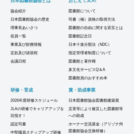
日本図書館協会とは
おしえてJLA!
協会紹介
図書館について
日本図書館協会の歴史
司書（補）資格の取得方法
理事長あいさつ
図書館の自由に関する宣言とは
役員一覧
図書館記念日
事業及び財務情報
日本十進分類法（NDC）
定款及び諸規程
指定管理者制度について
会議日程
図書館と著作権
多文化サービスQ＆A
図書館員のおすすめ本
研修・育成
賞・助成事業
2026年度研修スケジュール
日本図書館協会図書館建築賞
JLAの研修でキャリアアップを
災害等により被災した図書館等
目指す！
への助成
認定司書
ホーナー交流基金（アリゾナ州
図書館協会交換研修）
中堅職員ステップアップ研修