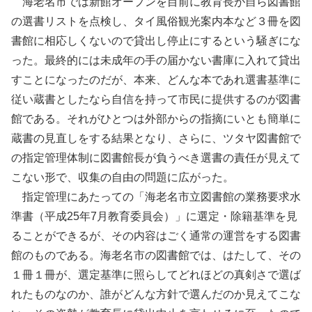
海老名市では新館オープンを目前に教育長が自ら図書館
の選書リストを点検し、タイ風俗観光案内本など３冊を図
書館に相応しくないので貸出し停止にするという騒ぎにな
った。最終的には未成年の手の届かない書庫に入れて貸出
すことになったのだが、本来、どんな本であれ選書基準に
従い蔵書としたなら自信を持って市民に提供するのが図書
館である。それがひとつは外部からの指摘にいとも簡単に
蔵書の見直しをする結果となり、さらに、ツタヤ図書館で
の指定管理体制に図書館長が負うべき選書の責任が見えて
こない形で、収集の自由の問題に広がった。
指定管理にあたっての「海老名市立図書館の業務要求水
準書（平成25年7月教育委員会）」に選定・除籍基準を見
ることができるが、その内容はごく通常の運営をする図書
館のものである。海老名市の図書館では、はたして、その
１冊１冊が、選定基準に照らしてどれほどの真剣さで選ば
れたものなのか、誰がどんな方針で選んだのか見えてこな