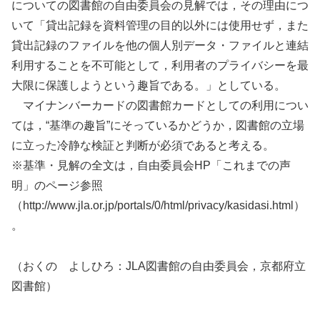
についての図書館の自由委員会の見解では，その理由につ
いて「貸出記録を資料管理の目的以外には使用せず，また
貸出記録のファイルを他の個人別データ・ファイルと連結
利用することを不可能として，利用者のプライバシーを最
大限に保護しようという趣旨である。」としている。
マイナンバーカードの図書館カードとしての利用につい
ては，“基準の趣旨”にそっているかどうか，図書館の立場
に立った冷静な検証と判断が必須であると考える。
※基準・見解の全文は，自由委員会HP「これまでの声
明」のページ参照
（http://www.jla.or.jp/portals/0/html/privacy/kasidasi.html）
。
（おくの よしひろ：JLA図書館の自由委員会，京都府立
図書館）