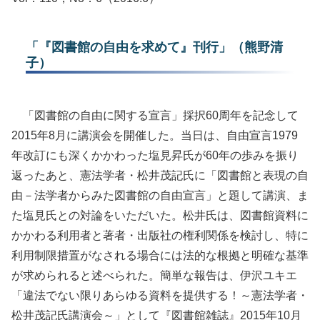
「『図書館の自由を求めて』刊行」（熊野清
子）
「図書館の自由に関する宣言」採択60周年を記念して
2015年8月に講演会を開催した。当日は、自由宣言1979
年改訂にも深くかかわった塩見昇氏が60年の歩みを振り
返ったあと、憲法学者・松井茂記氏に「図書館と表現の自
由－法学者からみた図書館の自由宣言」と題して講演、ま
た塩見氏との対論をいただいた。松井氏は、図書館資料に
かかわる利用者と著者・出版社の権利関係を検討し、特に
利用制限措置がなされる場合には法的な根拠と明確な基準
が求められると述べられた。簡単な報告は、伊沢ユキエ
「違法でない限りあらゆる資料を提供する！～憲法学者・
松井茂記氏講演会～」として『図書館雑誌』2015年10月