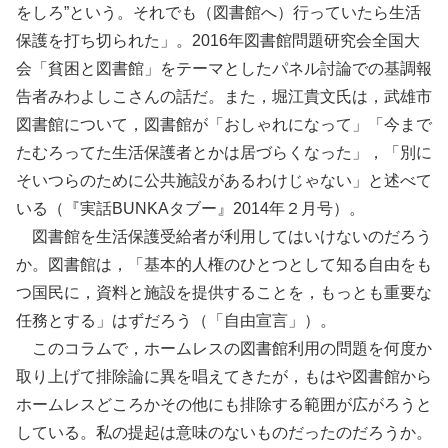
をしろ”という。それでも（図書館へ）行っていたら生活
保護を打ち切られた」。2016年図書館問題研究会全国大
会「貧困と図書館」をテーマとしたパネル討論での基調報
告者みわよしこさんの話だ。また，堀江貴文氏は，武雄市
図書館について，図書館が「おしゃれになって」「今まで
たむろってた生活保護者とかは居づらくなった」，「別に
そいつらのために公共施設があるわけじゃない」と述べて
いる（『実話BUNKAタブー』2014年２月号）。
図書館を生活保護受給者が利用してはいけないのだろう
か。図書館は，「基本的人権のひとつとして知る自由をも
つ国民に，資料と施設を提供することを，もっとも重要な
任務とする」はずだろう（「自由宣言」）。
このコラムで，ホームレスの図書館利用の問題を何度か
取り上げて排除論に異を唱えてきたが，もはや図書館から
ホームレスどころかその他にも排除する範囲が広がろうと
している。私の提起は意味のないものだったのだろうか。