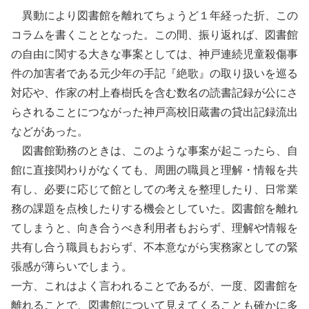
異動により図書館を離れてちょうど１年経った折、この
コラムを書くこととなった。この間、振り返れば、図書館
の自由に関する大きな事案としては、神戸連続児童殺傷事
件の加害者である元少年の手記『絶歌』の取り扱いを巡る
対応や、作家の村上春樹氏を含む数名の読書記録が公にさ
らされることにつながった神戸高校旧蔵書の貸出記録流出
などがあった。
図書館勤務のときは、このような事案が起こったら、自
館に直接関わりがなくても、周囲の職員と理解・情報を共
有し、必要に応じて館としての考えを整理したり、日常業
務の課題を点検したりする機会としていた。図書館を離れ
てしまうと、向き合うべき利用者もおらず、理解や情報を
共有し合う職員もおらず、不本意ながら実務家としての緊
張感が薄らいでしまう。
一方、これはよく言われることであるが、一度、図書館を
離れることで、図書館について見えてくることも確かに多