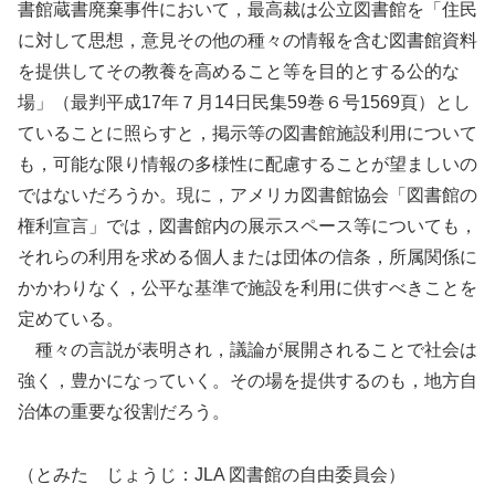
書館蔵書廃棄事件において，最高裁は公立図書館を「住民
に対して思想，意見その他の種々の情報を含む図書館資料
を提供してその教養を高めること等を目的とする公的な
場」（最判平成17年７月14日民集59巻６号1569頁）とし
ていることに照らすと，掲示等の図書館施設利用について
も，可能な限り情報の多様性に配慮することが望ましいの
ではないだろうか。現に，アメリカ図書館協会「図書館の
権利宣言」では，図書館内の展示スペース等についても，
それらの利用を求める個人または団体の信条，所属関係に
かかわりなく，公平な基準で施設を利用に供すべきことを
定めている。
種々の言説が表明され，議論が展開されることで社会は
強く，豊かになっていく。その場を提供するのも，地方自
治体の重要な役割だろう。
（とみた じょうじ：JLA 図書館の自由委員会）