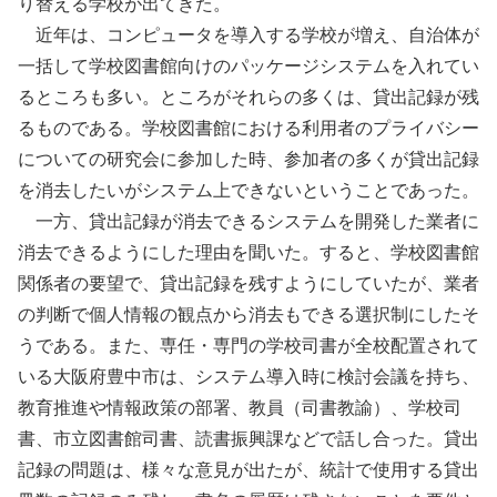
り替える学校が出てきた。
近年は、コンピュータを導入する学校が増え、自治体が
一括して学校図書館向けのパッケージシステムを入れてい
るところも多い。ところがそれらの多くは、貸出記録が残
るものである。学校図書館における利用者のプライバシー
についての研究会に参加した時、参加者の多くが貸出記録
を消去したいがシステム上できないということであった。
一方、貸出記録が消去できるシステムを開発した業者に
消去できるようにした理由を聞いた。すると、学校図書館
関係者の要望で、貸出記録を残すようにしていたが、業者
の判断で個人情報の観点から消去もできる選択制にしたそ
うである。また、専任・専門の学校司書が全校配置されて
いる大阪府豊中市は、システム導入時に検討会議を持ち、
教育推進や情報政策の部署、教員（司書教諭）、学校司
書、市立図書館司書、読書振興課などで話し合った。貸出
記録の問題は、様々な意見が出たが、統計で使用する貸出