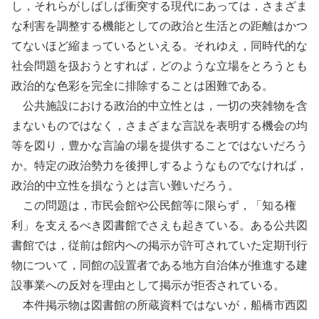
し，それらがしばしば衝突する現代にあっては，さまざま
な利害を調整する機能としての政治と生活との距離はかつ
てないほど縮まっているといえる。それゆえ，同時代的な
社会問題を扱おうとすれば，どのような立場をとろうとも
政治的な色彩を完全に排除することは困難である。
公共施設における政治的中立性とは，一切の夾雑物を含
まないものではなく，さまざまな言説を表明する機会の均
等を図り，豊かな言論の場を提供することではないだろう
か。特定の政治勢力を後押しするようなものでなければ，
政治的中立性を損なうとは言い難いだろう。
この問題は，市民会館や公民館等に限らず，「知る権
利」を支えるべき図書館でさえも起きている。ある公共図
書館では，従前は館内への掲示が許可されていた定期刊行
物について，同館の設置者である地方自治体が推進する建
設事業への反対を理由として掲示が拒否されている。
本件掲示物は図書館の所蔵資料ではないが，船橋市西図