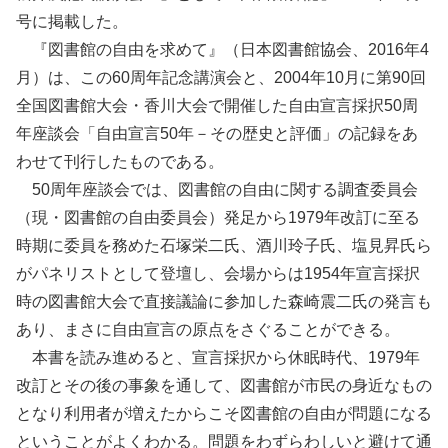
号に掲載した。
『図書館の自由を求めて』（日本図書館協会、2016年4
月）は、この60周年記念講演会と、2004年10月に第90回
全国図書館大会・香川大会で開催した自由宣言採択50周
年座談会「自由宣言50年－その歴史と評価」の記録をあ
わせて刊行したものである。
50周年座談会では、図書館の自由に関する調査委員会
（現・図書館の自由委員会）発足から1979年改訂に至る
時期に委員を務めた石塚栄二氏、酒川玲子氏、塩見昇氏ら
がパネリストとして登壇し、会場からは1954年宣言採択
時の図書館大会で直接議論に参加した森崎震二氏の発言も
あり、まさに自由宣言の原点をさぐることができる。
本書を読み進めると、宣言採択から休眠時代、1979年
改訂とその後の事象を通して、図書館が市民の身近なもの
となり利用者が増えたからこそ図書館の自由が問題になる
ということがよくわかる。問題をわずらわしいと避けて通