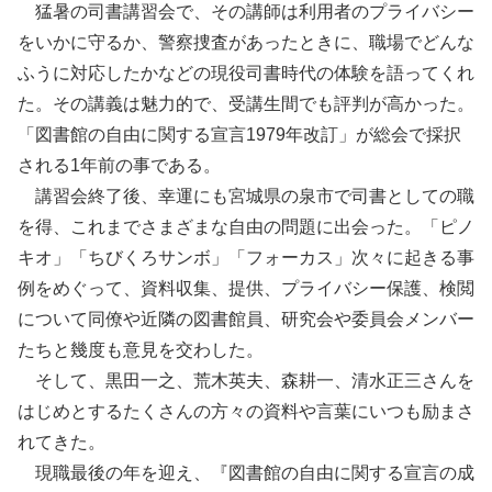
猛暑の司書講習会で、その講師は利用者のプライバシー
をいかに守るか、警察捜査があったときに、職場でどんな
ふうに対応したかなどの現役司書時代の体験を語ってくれ
た。その講義は魅力的で、受講生間でも評判が高かった。
「図書館の自由に関する宣言1979年改訂」が総会で採択
される1年前の事である。
講習会終了後、幸運にも宮城県の泉市で司書としての職
を得、これまでさまざまな自由の問題に出会った。「ピノ
キオ」「ちびくろサンボ」「フォーカス」次々に起きる事
例をめぐって、資料収集、提供、プライバシー保護、検閲
について同僚や近隣の図書館員、研究会や委員会メンバー
たちと幾度も意見を交わした。
そして、黒田一之、荒木英夫、森耕一、清水正三さんを
はじめとするたくさんの方々の資料や言葉にいつも励まさ
れてきた。
現職最後の年を迎え、『図書館の自由に関する宣言の成