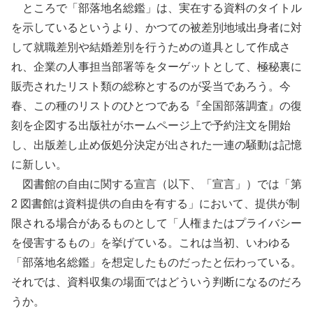
ところで「部落地名総鑑」は、実在する資料のタイトル
を示しているというより、かつての被差別地域出身者に対
して就職差別や結婚差別を行うための道具として作成さ
れ、企業の人事担当部署等をターゲットとして、極秘裏に
販売されたリスト類の総称とするのが妥当であろう。今
春、この種のリストのひとつである『全国部落調査』の復
刻を企図する出版社がホームページ上で予約注文を開始
し、出版差し止め仮処分決定が出された一連の騒動は記憶
に新しい。
図書館の自由に関する宣言（以下、「宣言」）では「第
2 図書館は資料提供の自由を有する」において、提供が制
限される場合があるものとして「人権またはプライバシー
を侵害するもの」を挙げている。これは当初、いわゆる
「部落地名総鑑」を想定したものだったと伝わっている。
それでは、資料収集の場面ではどういう判断になるのだろ
うか。