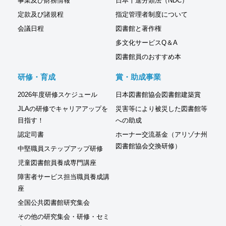
事業及び財務情報
日本十進分類法（NDC）
定款及び諸規程
指定管理者制度について
会議日程
図書館と著作権
多文化サービスQ＆A
図書館員のおすすめ本
研修・育成
賞・助成事業
2026年度研修スケジュール
日本図書館協会図書館建築賞
JLAの研修でキャリアアップを
災害等により被災した図書館等
目指す！
への助成
認定司書
ホーナー交流基金（アリゾナ州
図書館協会交換研修）
中堅職員ステップアップ研修
児童図書館員養成専門講座
障害者サービス担当職員養成講
座
全国公共図書館研究集会
その他の研究集会・研修・セミ