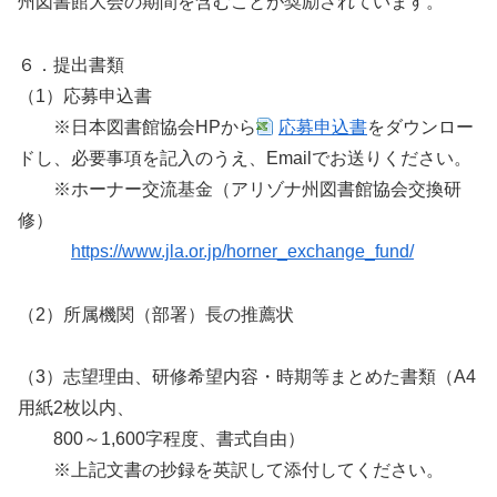
州図書館大会の期間を含むことが奨励されています。
６．提出書類
（1）応募申込書
※日本図書館協会HPから
応募申込書
をダウンロー
ドし、必要事項を記入のうえ、Emailでお送りください。
※ホーナー交流基金（アリゾナ州図書館協会交換研
修）
https://www.jla.or.jp/horner_exchange_fund/
（2）所属機関（部署）長の推薦状
（3）志望理由、研修希望内容・時期等まとめた書類（A4
用紙2枚以内、
800～1,600字程度、書式自由）
※上記文書の抄録を英訳して添付してください。