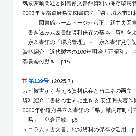
気候変動問題と図書館文書館資料の保存環境管
2023年度都道府県立図書館の「県」域内市
－図書館ホームページから下－新中央図書館
「書き込み式図書館資料保存の基本：資料をよ
三康図書館の「環境管理」－三康図書館見学記
資料紹介『近代製本の100年明治大正昭和』（
委員会の動き p15
第139号
（2025.7）
カビ被害から考える資料保存と省エネの両立─
資料紹介『書物の世界に生きる 安江明夫著作
2023年都道府県立図書館の「県」域内市町
「県」 鬼倉正敏 p5
＜コラム＞古文書、地域資料の保存や活用 p