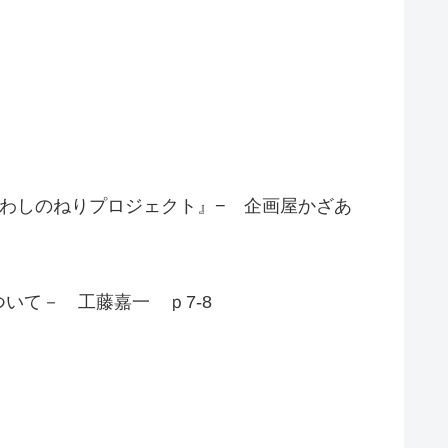
わしのねりプロジェクト』− 企画屋かざあ
て－ 工藤嘉一 ｐ7-8