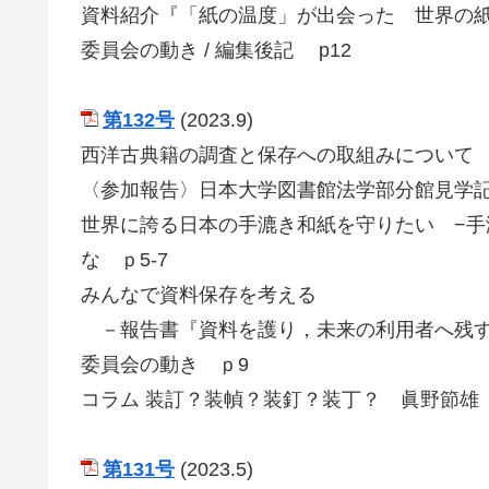
資料紹介『「紙の温度」が出会った 世界の紙
委員会の動き / 編集後記 p12
第132号
(2023.9)
西洋古典籍の調査と保存への取組みについて 
〈参加報告〉日本大学図書館法学部分館見学記
世界に誇る日本の手漉き和紙を守りたい −手
な ｐ5-7
みんなで資料保存を考える
－報告書『資料を護り，未来の利用者へ残す
委員会の動き ｐ9
コラム 装訂？装幀？装釘？装丁？ 眞野節雄
第131号
(2023.5)