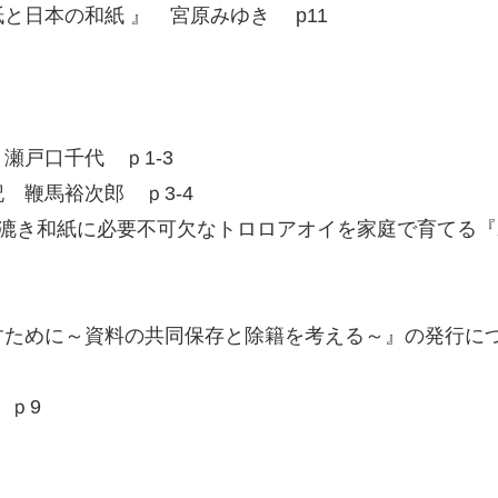
と日本の和紙 』 宮原みゆき p11
瀬戸口千代 ｐ1-3
 鞭馬裕次郎 ｐ3-4
漉き和紙に必要不可欠なトロロアオイを家庭で育てる『
ために～資料の共同保存と除籍を考える～』の発行につい
 ｐ9