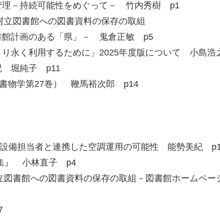
理－持続可能性をめぐって－ 竹内秀樹 p1
町村立図書館への図書資料の保存の取組
計画のある「県」－ 鬼倉正敏 p5
り永く利用するために」2025年度版について 小島浩之
 堀純子 p11
書物学第27巻） 鞭馬裕次郎 p14
設備担当者と連携した空調運用の可能性 能勢美紀 p
集』 小林直子 p4
村立図書館への図書資料の保存の取組－図書館ホームペー
7