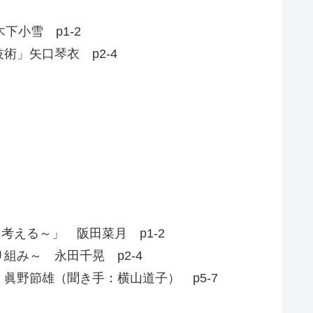
小雪 p1-2
」矢口琴衣 p2-4
考える～」 阪田菜月 p1-2
み～ 永田千晃 p2-4
野節雄（聞き手：横山道子） p5-7