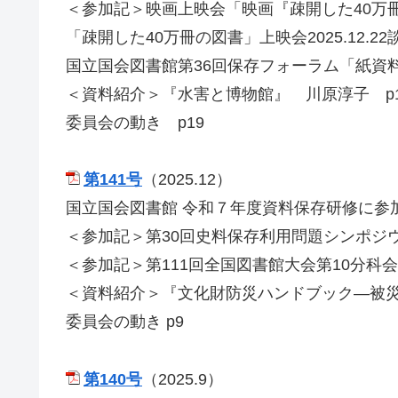
＜参加記＞映画上映会「映画『疎開した40万
「疎開した40万冊の図書」上映会2025.12.2
国立国会図書館第36回保存フォーラム「紙資
＜資料紹介＞『水害と博物館』 川原淳子 p1
委員会の動き p19
第141号
（2025.12）
国立国会図書館 令和７年度資料保存研修に参
＜参加記＞第30回史料保存利用問題シンポジ
＜参加記＞第111回全国図書館大会第10分科
＜資料紹介＞『文化財防災ハンドブック―被災
委員会の動き p9
第140号
（2025.9）