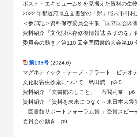
ポスト・エキヒュームS を見据えた資料の生物
2022 年都道府県立図書館の「県」域内市町
＜参加記＞資料保存委員会主催「国立国会図書
資料紹介『文化財保存修復情報誌 みずのを』
委員会の動き／第110 回全国図書館大会第10
第135号
(2024.6)
マグネティック・テープ・アラート―ビデオテ
文化財害虫検索について 島田潤 p3-5
資料紹介 『文書館のしごと』 石関莉奈 p6
資料紹介 『資料を未来につなぐ～東日本大震
「図書館サポートフォーラム賞 」受賞スピーチ
委員会の動き p9