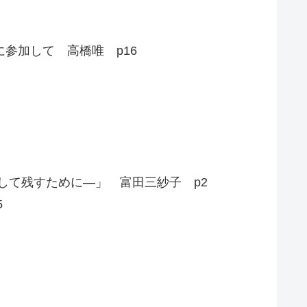
参加して 高橋唯 p16
して残すために―」 富田三紗子 p2
5