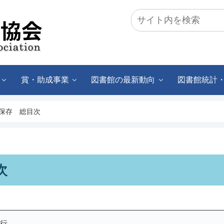
賞・助成事業
図書館の最新動向
図書館統計
保存 総目次
次
刊行