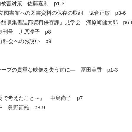
被害対策 佐藤嘉則 p1-3
村立図書館への図書資料の保存の取組 鬼倉正敏 p3-6
館収集書誌部資料保存課」見学会 河原崎健太郎 p6-
創刊号 川原淳子 p8
 分科会へのお誘い p9
ープの貴重な映像を失う前に― 冨田美香 p1-3
災で考えたこと～』 中島尚子 p7
 眞野節雄 p8-9