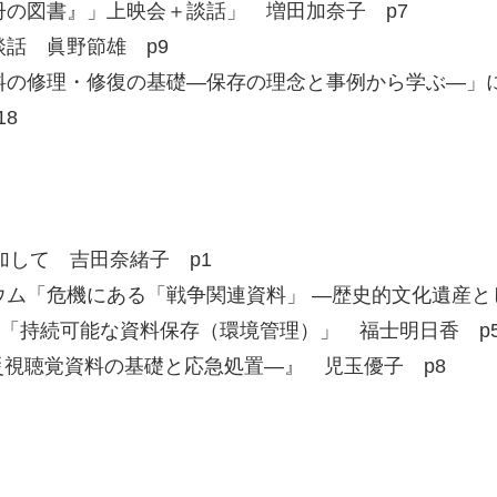
冊の図書』」上映会＋談話」 増田加奈子 p7
2談話 眞野節雄 p9
料の修理・修復の基礎―保存の理念と事例から学ぶ―」に
8
加して 吉田奈緒子 p1
ウム「危機にある「戦争関連資料」 ―歴史的文化遺産と
会「持続可能な資料保存（環境管理）」 福士明日香 p
視聴覚資料の基礎と応急処置―』 児玉優子 p8