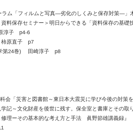
ーラム「フィルムと写真―劣化のしくみと保存対策―」木下
資料保存セミナー＞明日からできる「資料保存の基礎技術
淳子 p4-6
柿原直子 p7
学第24巻) 田崎淳子 p8
分科会「災害と図書館～東日本大震災に学び今後の対策を
学記～文化財産を後世に残す。保全室と書庫とその取り組
修理ーその基本的な考え方と手法 眞野節雄講義録』 眞
1