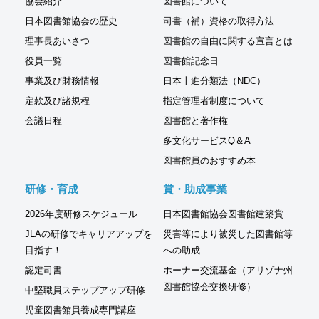
協会紹介
図書館について
日本図書館協会の歴史
司書（補）資格の取得方法
理事長あいさつ
図書館の自由に関する宣言とは
役員一覧
図書館記念日
事業及び財務情報
日本十進分類法（NDC）
定款及び諸規程
指定管理者制度について
会議日程
図書館と著作権
多文化サービスQ＆A
図書館員のおすすめ本
研修・育成
賞・助成事業
2026年度研修スケジュール
日本図書館協会図書館建築賞
JLAの研修でキャリアアップを
災害等により被災した図書館等
目指す！
への助成
認定司書
ホーナー交流基金（アリゾナ州
図書館協会交換研修）
中堅職員ステップアップ研修
児童図書館員養成専門講座