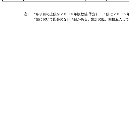
注） *各項目の上段が２００６年版数値(予定）、下段は２００５
*館において回答のない項目がある。集計の際、四捨五入してい