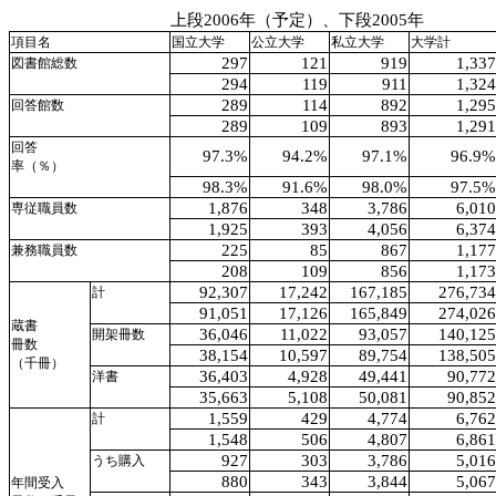
上段
2006
年
（
予定
）、
下段
2005
年
項目
名
国立
大学
公立
大学
私立
大学
大学
計
297
121
919
1,337
図書館
総数
294
119
911
1,324
289
114
892
1,295
回答
館
数
289
109
893
1,291
回答
97.3%
94.2%
97.1%
96.9%
率
（％）
98.3%
91.6%
98.0%
97.5%
1,876
348
3,786
6,010
専従
職員
数
1,925
393
4,056
6,374
225
85
867
1,177
兼務
職員
数
208
109
856
1,173
92,307
17,242
167,185
276,734
計
91,051
17,126
165,849
274,026
蔵書
36,046
11,022
93,057
140,125
開架
冊数
冊数
38,154
10,597
89,754
138,505
（
千冊
）
36,403
4,928
49,441
90,772
洋書
35,663
5,108
50,081
90,852
1,559
429
4,774
6,762
計
1,548
506
4,807
6,861
927
303
3,786
5,016
うち
購入
880
343
3,844
5,067
年間
受入