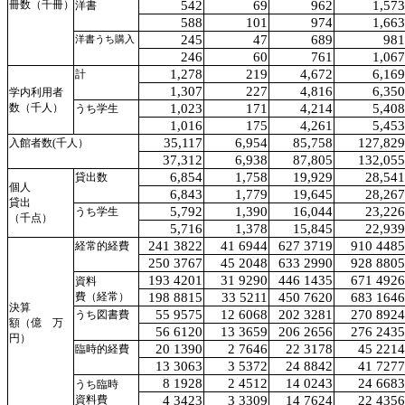
冊数
（
千冊
）
542
69
962
1,573
洋書
588
101
974
1,663
245
47
689
981
洋書
うち
購入
246
60
761
1,067
1,278
219
4,672
6,169
計
1,307
227
4,816
6,350
学内
利用者
数
（
千人
）
1,023
171
4,214
5,408
うち
学生
1,016
175
4,261
5,453
35,117
6,954
85,758
127,829
入館
者
数
(
千人
）
37,312
6,938
87,805
132,055
6,854
1,758
19,929
28,541
貸出
数
個人
6,843
1,779
19,645
28,267
貸出
5,792
1,390
16,044
23,226
うち
学生
（
千
点
）
5,716
1,378
15,845
22,939
241 3822
41 6944
627 3719
910 4485
経常的
経費
250 3767
45 2048
633 2990
928 8805
193 4201
31 9290
446 1435
671 4926
資料
費
（
経常
）
198 8815
33 5211
450 7620
683 1646
決算
55 9575
12 6068
202 3281
270 8924
うち
図書
費
額
（
億
万
56 6120
13 3659
206 2656
276 2435
円
）
20 1390
2 7646
22 3178
45 2214
臨時
的
経費
13 3063
3 5372
24 8842
41 7277
8 1928
2 4512
14 0243
24 6683
うち
臨時
資料
費
4 3423
3 3309
14 7624
22 4356